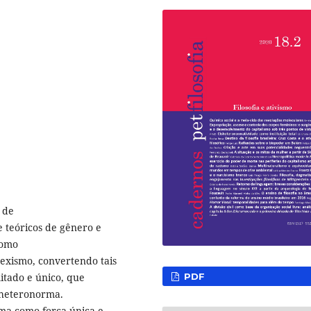
 de
e teóricos de gênero e
como
exismo, convertendo tais
PDF
mitado e único, que
sheteronorma.
rma como força única e