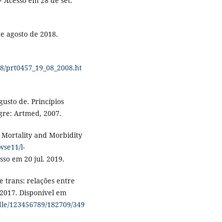
> Acesso em 28 de set.
e agosto de 2018.
08/prt0457_19_08_2008.ht
sto de. Princípios
gre: Artmed, 2007.
ortality and Morbidity
wse11/l-
sso em 20 jul. 2019.
e trans: relações entre
, 2017. Disponível em
ndle/123456789/182709/349