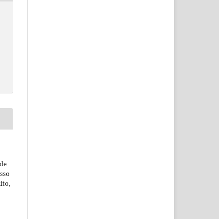
ude
esso
ito,