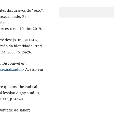
tes discursivos do "sexo".
sexualidade. Belo
vel em
 Acesso em 10 abr. 2019.
ro/ desejo. In: BUTLER,
rsão da identidade. trad.
ira, 2003, p. 24-26.
. Disponível em
nsexualizador
> Acesso em
re queens: the radical
of lesbian & gay studies,
1997, p. 437-465.
 vontade de saber;