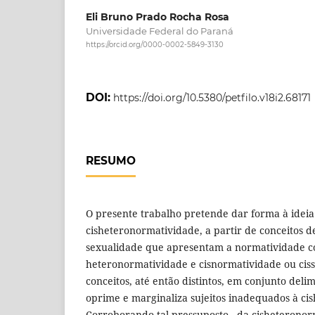
Eli Bruno Prado Rocha Rosa
Universidade Federal do Paraná
https://orcid.org/0000-0002-5849-3130
DOI:
https://doi.org/10.5380/petfilo.v18i2.68171
RESUMO
O presente trabalho pretende dar forma à ideia
cisheteronormatividade, a partir de conceitos d
sexualidade que apresentam a normatividade 
heteronormatividade e cisnormatividade ou ciss
conceitos, até então distintos, em conjunto deli
oprime e marginaliza sujeitos inadequados à ci
Corroborando tal pressuposto - da cisheterono