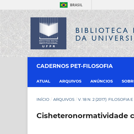
BRASIL
BIBLIOTECA 
DA UNIVERS
CADERNOS PET-FILOSOFIA
ATUAL
ARQUIVOS
ANÚNCIOS
SOB
INÍCIO
/
ARQUIVOS
/
V. 18 N. 2 (2017): FILOSOFIA 
Cisheteronormatividade c