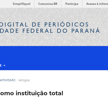
Simplifique!
Comunica BR
Participe
Acesso à infor
DIGITAL
DE PERIÓDICOS
IDADE FEDERAL DO PARANÁ
RE
E ATIVISMO
/
Artigos
omo instituição total