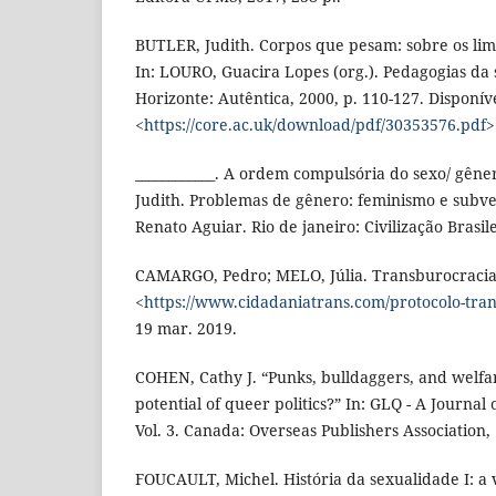
BUTLER, Judith. Corpos que pesam: sobre os limi
In: LOURO, Guacira Lopes (org.). Pedagogias da 
Horizonte: Autêntica, 2000, p. 110-127. Disponí
<
https://core.ac.uk/download/pdf/30353576.pdf
>
____________. A ordem compulsória do sexo/ gêne
Judith. Problemas de gênero: feminismo e subve
Renato Aguiar. Rio de janeiro: Civilização Brasile
CAMARGO, Pedro; MELO, Júlia. Transburocracia
<
https://www.cidadaniatrans.com/protocolo-tra
19 mar. 2019.
COHEN, Cathy J. “Punks, bulldaggers, and welfa
potential of queer politics?” In: GLQ - A Journal 
Vol. 3. Canada: Overseas Publishers Association, 
FOUCAULT, Michel. História da sexualidade I: a