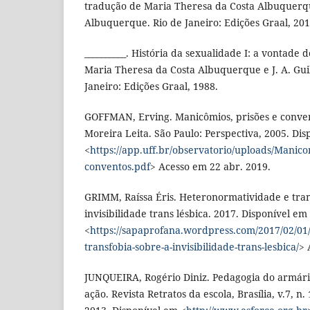
tradução de Maria Theresa da Costa Albuquerqu
Albuquerque. Rio de Janeiro: Edições Graal, 201
__________. História da sexualidade I: a vontade 
Maria Theresa da Costa Albuquerque e J. A. Gu
Janeiro: Edições Graal, 1988.
GOFFMAN, Erving. Manicômios, prisões e conven
Moreira Leita. São Paulo: Perspectiva, 2005. Di
<
https://app.uff.br/observatorio/uploads/Manico
conventos.pdf
> Acesso em 22 abr. 2019.
GRIMM, Raíssa Éris. Heteronormatividade e tran
invisibilidade trans lésbica. 2017. Disponível em
<
https://sapaprofana.wordpress.com/2017/02/01
transfobia-sobre-a-invisibilidade-trans-lesbica/
> 
JUNQUEIRA, Rogério Diniz. Pedagogia do armár
ação. Revista Retratos da escola, Brasília, v.7, n. 