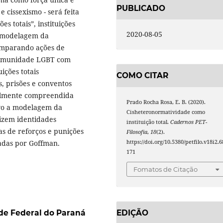
PUBLICADO
cissexismo - será feita
es totais”, instituições
2020-08-05
a modelagem da
comparando ações de
 comunidade LGBT com
ições totais
COMO CITAR
, prisões e conventos
balmente compreendida
Prado Rocha Rosa, E. B. (2020).
ivo a modelagem da
Cisheteronormatividade como
lizem identidades
instituição total.
Cadernos PET-
as de reforços e punições
Filosofia
,
18
(2).
https://doi.org/10.5380/petfilo.v18i2.6
dadas por Goffman.
171
Fomatos de Citação
EDIÇÃO
de Federal do Paraná