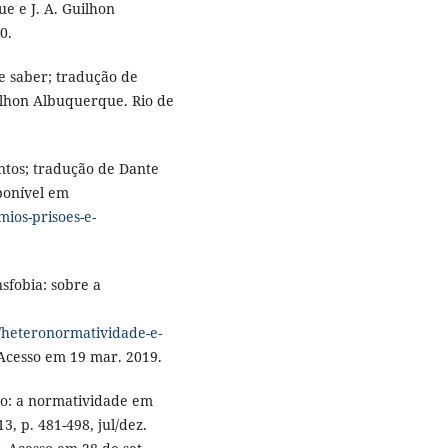
e e J. A. Guilhon
0.
de saber; tradução de
ilhon Albuquerque. Rio de
tos; tradução de Dante
sponível em
mios-prisoes-e-
sfobia: sobre a
/heteronormatividade-e-
Acesso em 19 mar. 2019.
io: a normatividade em
13, p. 481-498, jul/dez.