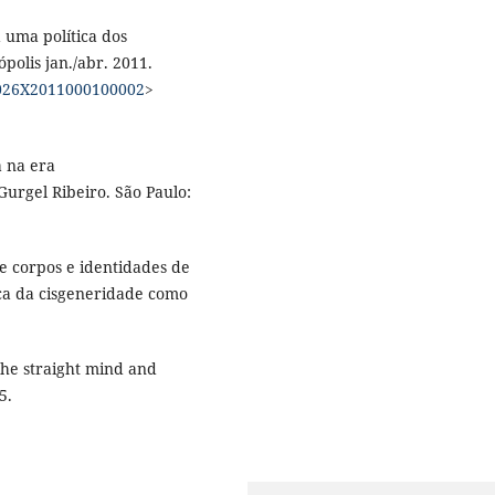
 uma política dos
ópolis jan./abr. 2011.
4-026X2011000100002
>
a na era
urgel Ribeiro. São Paulo:
e corpos e identidades de
ca da cisgeneridade como
The straight mind and
5.