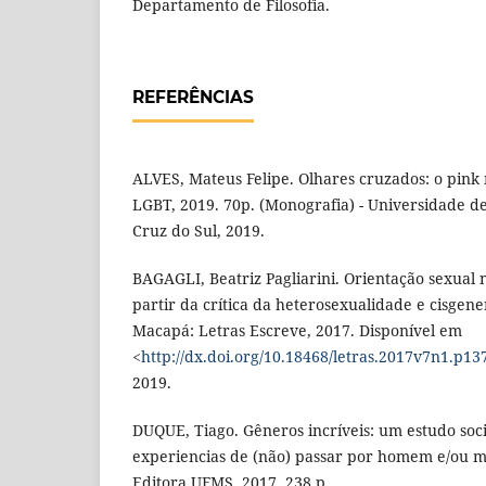
Departamento de Filosofia.
REFERÊNCIAS
ALVES, Mateus Felipe. Olhares cruzados: o pin
LGBT, 2019. 70p. (Monografia) - Universidade de
Cruz do Sul, 2019.
BAGAGLI, Beatriz Pagliarini. Orientação sexual 
partir da crítica da heterosexualidade e cisge
Macapá: Letras Escreve, 2017. Disponível em
<
http://dx.doi.org/10.18468/letras.2017v7n1.p13
2019.
DUQUE, Tiago. Gêneros incríveis: um estudo soc
experiencias de (não) passar por homem e/ou 
Editora UFMS, 2017, 238 p..