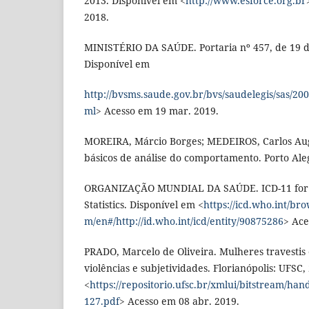
2013. Disponível em <
http://www.esforce.org.br
2018.
MINISTÉRIO DA SAÚDE. Portaria nº 457, de 19 d
Disponível em
http://bvsms.saude.gov.br/bvs/saudelegis/sas/20
ml
> Acesso em 19 mar. 2019.
MOREIRA, Márcio Borges; MEDEIROS, Carlos Augu
básicos de análise do comportamento. Porto Ale
ORGANIZAÇÃO MUNDIAL DA SAÚDE. ICD-11 for M
Statistics. Disponível em <
https://icd.who.int/bro
m/en#/http://id.who.int/icd/entity/90875286
> Ace
PRADO, Marcelo de Oliveira. Mulheres travestis 
violências e subjetividades. Florianópolis: UFSC
<
https://repositorio.ufsc.br/xmlui/bitstream/ha
127.pdf
> Acesso em 08 abr. 2019.