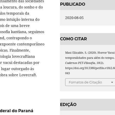
pensamento das sociedades
PUBLICADO
da loucura, do sonho e do
ulos temporais da
2020-08-05
o intuição interna do
epois de uma breve
losofia kantiana, seguimos
Land, contrapondo o
COMO CITAR
o expoente contemporâneo
icas. Finalmente,
Masi Elizalde, S. (2020). Horror Vacui
ologia lovecraftiana
temporalidades para além do tempo.
r vacui destacadas por
Cadernos PET-Filosofia
,
18
(2).
https://doi.org/10.5380/petfilo.v18i2.6
o lugar outorgado às
043
a obra sobre Lovecraft.
Fomatos de Citação
EDIÇÃO
deral do Paraná