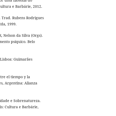
or uma filosofia do
Cultura e Barbárie, 2012.
. Trad. Rubens Rodrigues
tda, 1999.
 Nelson da Silva (Orgs).
imento psíquico. Belo
 Lisboa: Guimarães
re el tiempo y la
es, Argentina: Alianza
dade e Sobrenatureza.
s: Cultura e Barbárie,