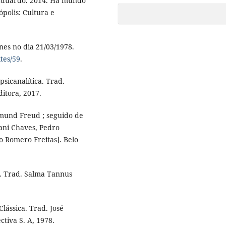
duardo. 2014. Há mundo
ópolis: Cultura e
nes no dia 21/03/1978.
tes/59
.
sicanalítica. Trad.
itora, 2017.
igmund Freud ; seguido de
ani Chaves, Pedro
 Romero Freitas]. Belo
s. Trad. Salma Tannus
lássica. Trad. José
ctiva S. A, 1978.