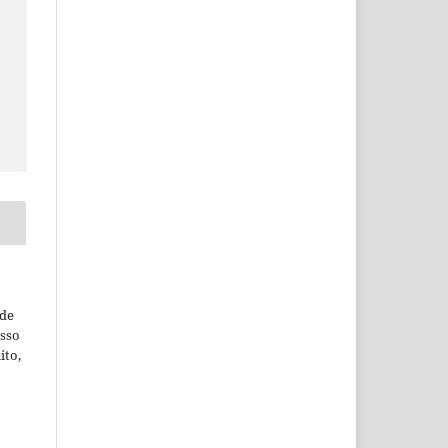
ude
esso
ito,