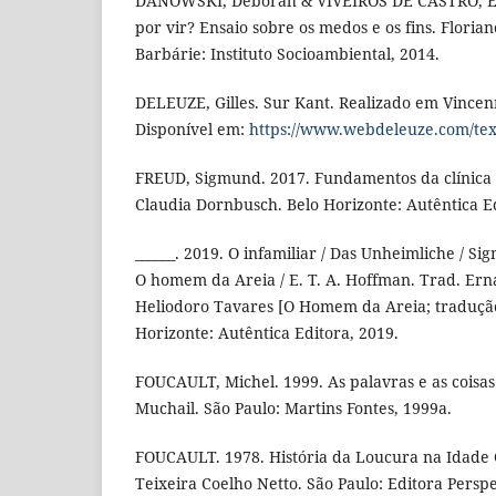
DANOWSKI, Déborah & VIVEIROS DE CASTRO, E
por vir? Ensaio sobre os medos e os fins. Florian
Barbárie: Instituto Socioambiental, 2014.
DELEUZE, Gilles. Sur Kant. Realizado em Vincen
Disponível em:
https://www.webdeleuze.com/tex
FREUD, Sigmund. 2017. Fundamentos da clínica p
Claudia Dornbusch. Belo Horizonte: Autêntica Ed
______. 2019. O infamiliar / Das Unheimliche / S
O homem da Areia / E. T. A. Hoffman. Trad. Ern
Heliodoro Tavares [O Homem da Areia; tradução
Horizonte: Autêntica Editora, 2019.
FOUCAULT, Michel. 1999. As palavras e as coisa
Muchail. São Paulo: Martins Fontes, 1999a.
FOUCAULT. 1978. História da Loucura na Idade C
Teixeira Coelho Netto. São Paulo: Editora Perspe