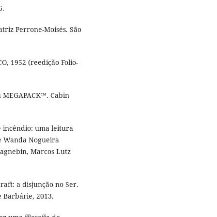
6.
eatriz Perrone-Moisés. São
CO, 1952 (reedição Folio-
hu MEGAPACK™. Cabin
 incêndio: uma leitura
 de Wanda Nogueira
 Gagnebin, Marcos Lutz
ft: a disjunção no Ser.
e Barbárie, 2013.