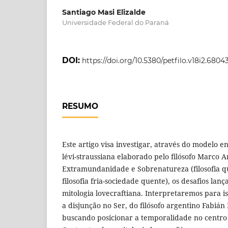
Santiago Masi Elizalde
Universidade Federal do Paraná
DOI:
https://doi.org/10.5380/petfilo.v18i2.6804
RESUMO
Este artigo visa investigar, através do modelo e
lévi-straussiana elaborado pelo filósofo Marco 
Extramundanidade e Sobrenatureza (filosofia qu
filosofia fria-sociedade quente), os desafios la
mitologia lovecraftiana. Interpretaremos para is
a disjunção no Ser, do filósofo argentino Fabi
buscando posicionar a temporalidade no centro 