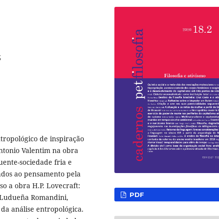
3
ntropológico de inspiração
Antonio Valentim na obra
ente-sociedade fria e
nçados ao pensamento pela
so a obra H.P. Lovecraft:
PDF
án Ludueña Romandini,
da análise entropológica.