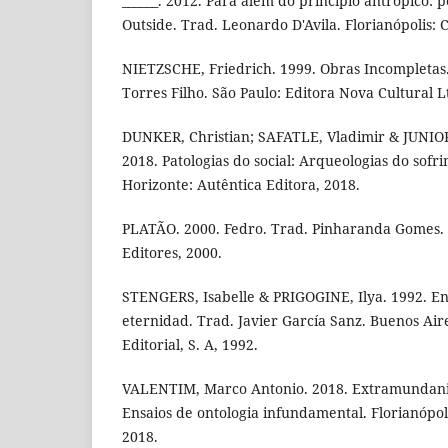
______. 2012. Para além do princípio antrópico: p
Outside. Trad. Leonardo D'Avila. Florianópolis: 
NIETZSCHE, Friedrich. 1999. Obras Incompletas
Torres Filho. São Paulo: Editora Nova Cultural L
DUNKER, Christian; SAFATLE, Vladimir & JUNIOR,
2018. Patologias do social: Arqueologias do sofr
Horizonte: Autêntica Editora, 2018.
PLATÃO. 2000. Fedro. Trad. Pinharanda Gomes.
Editores, 2000.
STENGERS, Isabelle & PRIGOGINE, Ilya. 1992. Ent
eternidad. Trad. Javier García Sanz. Buenos Air
Editorial, S. A, 1992.
VALENTIM, Marco Antonio. 2018. Extramundani
Ensaios de ontologia infundamental. Florianópoli
2018.