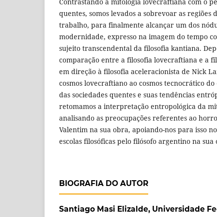
Contrastando a mitologia lovecraftiana com o 
quentes, somos levados a sobrevoar as regiões 
trabalho, para finalmente alcançar um dos nód
modernidade, expresso na imagem do tempo com
sujeito transcendental da filosofia kantiana. D
comparação entre a filosofia lovecraftiana e a fi
em direção à filosofia aceleracionista de Nick 
cosmos lovecraftiano ao cosmos tecnocrático d
das sociedades quentes e suas tendências entróp
retomamos a interpretação entropológica da mit
analisando as preocupações referentes ao horro
Valentim na sua obra, apoiando-nos para isso n
escolas filosóficas pelo filósofo argentino na su
BIOGRAFIA DO AUTOR
Santiago Masi Elizalde,
Universidade Fe