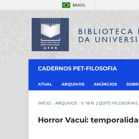
BRASIL
BIBLIOTECA 
DA UNIVERS
CADERNOS PET-FILOSOFIA
ATUAL
ARQUIVOS
ANÚNCIOS
SOB
INÍCIO
/
ARQUIVOS
/
V. 18 N. 2 (2017): FILOSOFIA 
Horror Vacui: temporalid