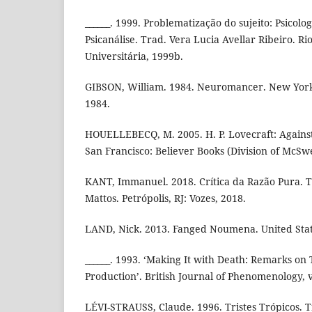
______. 1999. Problematização do sujeito: Psicolog
Psicanálise. Trad. Vera Lucia Avellar Ribeiro. Ri
Universitária, 1999b.
GIBSON, William. 1984. Neuromancer. New York:
1984.
HOUELLEBECQ, M. 2005. H. P. Lovecraft: Against
San Francisco: Believer Books (Division of McSw
KANT, Immanuel. 2018. Crítica da Razão Pura. 
Mattos. Petrópolis, RJ: Vozes, 2018.
LAND, Nick. 2013. Fanged Noumena. United Stat
______. 1993. ‘Making It with Death: Remarks on
Production’. British Journal of Phenomenology, vo
LÉVI-STRAUSS, Claude. 1996. Tristes Trópicos. T