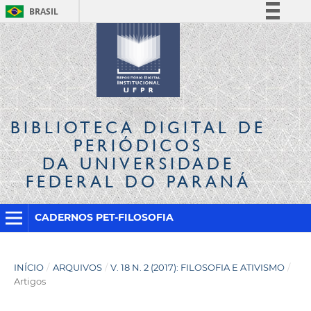
BRASIL
Simplifique!
Comunica BR
Participe
Acesso à informação
Legislação
BIBLIOTECA DIGITAL
DE
Canais
PERIÓDICOS
DA UNIVERSIDADE
FEDERAL DO PARANÁ
CADERNOS PET-FILOSOFIA
INÍCIO
/
ARQUIVOS
/
V. 18 N. 2 (2017): FILOSOFIA E ATIVISMO
/
Artigos