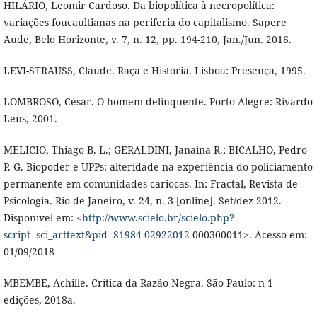
HILÁRIO, Leomir Cardoso. Da biopolítica à necropolítica:
variações foucaultianas na periferia do capitalismo. Sapere
Aude, Belo Horizonte, v. 7, n. 12, pp. 194-210, Jan./Jun. 2016.
LEVI-STRAUSS, Claude. Raça e História. Lisboa: Presença, 1995.
LOMBROSO, César. O homem delinquente. Porto Alegre: Rivardo
Lens, 2001.
MELICIO, Thiago B. L.; GERALDINI, Janaina R.; BICALHO, Pedro
P. G. Biopoder e UPPs: alteridade na experiência do policiamento
permanente em comunidades cariocas. In: Fractal, Revista de
Psicologia. Rio de Janeiro, v. 24, n. 3 [online]. Set/dez 2012.
Disponível em: <
http://www.scielo.br/scielo.php?
script=sci_arttext&pid=S1984-02922012
000300011>. Acesso em:
01/09/2018
MBEMBE, Achille. Crítica da Razão Negra. São Paulo: n-1
edições, 2018a.