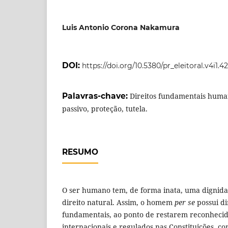
Luis Antonio Corona Nakamura
DOI:
https://doi.org/10.5380/pr_eleitoral.v4i1.4
Palavras-chave:
Direitos fundamentais human
passivo, proteção, tutela.
RESUMO
O ser humano tem, de forma inata, uma dignid
direito natural. Assim, o homem
per se
possui d
fundamentais, ao ponto de restarem reconhecid
internacionais e regulados nas Constituições, com