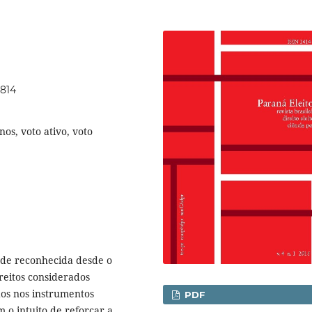
2814
os, voto ativo, voto
ade reconhecida desde o
ireitos considerados
os nos instrumentos
PDF
 o in­tuito de reforçar a