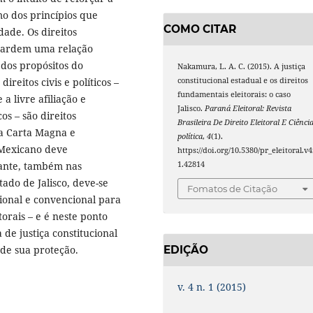
mo dos princípios que
COMO CITAR
dade. Os direitos
uardem uma relação
 dos propósitos do
Nakamura, L. A. C. (2015). A justiça
constitucional estadual e os direitos
reitos civis e po­líticos –
fundamentais eleitorais: o caso
a livre afiliação e
Jalisco.
Paraná Eleitoral: Revista
os – são direitos
Brasileira De Direito Eleitoral E Ciênci
a Carta Magna e
política
,
4
(1).
 Mexicano deve
https://doi.org/10.5380/pr_eleitoral.v4
1.42814
tante, também nas
tado de Jalisco, deve-se
Fomatos de Citação
ional e convencional para
orais – e é neste ponto
 de justiça constitucional
de sua proteção.
EDIÇÃO
v. 4 n. 1 (2015)