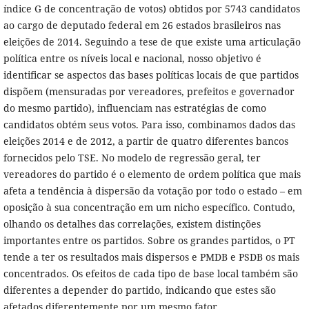
índice G de concen­tração de votos) obtidos por 5743 candidatos
ao cargo de deputado federal em 26 estados brasileiros nas
eleições de 2014. Seguindo a tese de que existe uma articu­lação
política entre os níveis local e nacional, nosso objetivo é
identificar se aspec­tos das bases políticas locais de que partidos
dispõem (mensuradas por vereado­res, prefeitos e governador
do mesmo partido), influenciam nas estratégias de como
candidatos obtém seus votos. Para isso, combinamos dados das
eleições 2014 e de 2012, a partir de quatro diferentes bancos
fornecidos pelo TSE. No modelo de re­gressão geral, ter
vereadores do partido é o elemento de ordem política que mais
afeta a tendência à dispersão da votação por todo o estado – em
oposição à sua concentração em um nicho específico. Contudo,
olhando os detalhes das correla­ções, existem distinções
importantes entre os partidos. Sobre os grandes partidos, o PT
tende a ter os resultados mais dispersos e PMDB e PSDB os mais
concen­trados. Os efeitos de cada tipo de base local também são
diferentes a depender do partido, indicando que estes são
afetados diferentemente por um mesmo fator.