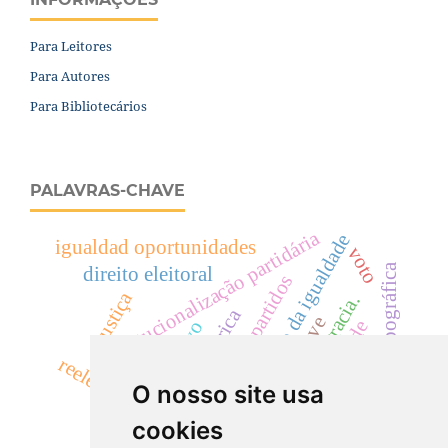
Para Leitores
Para Autores
Para Bibliotecários
PALAVRAS-CHAVE
institucionalização partidária
princípio da igualdade
igualdad oportunidades
voto
análise prosopográfica
direito eleitoral
financiación de partidos
justiça
democracia.
evolución histórica
palabras clave
equidade
mandato eletivo
reeleições
O nosso site usa
alemania
costa rica
cookies
eleições