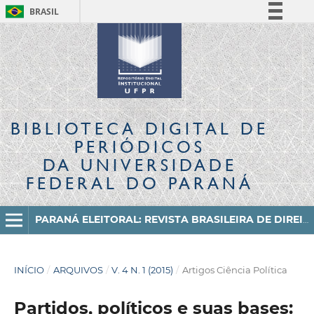
BRASIL
Simplifique!
Comunica BR
Participe
Acesso à informação
Legislação
BIBLIOTECA DIGITAL
DE
Canais
PERIÓDICOS
DA UNIVERSIDADE
FEDERAL DO PARANÁ
PARANÁ ELEITORAL: REVISTA BRASILEIRA DE DIREITO ELEITORAL E CIÊNCIA POLÍTICA
INÍCIO
/
ARQUIVOS
/
V. 4 N. 1 (2015)
/
Artigos Ciência Política
Partidos, políticos e suas bases: