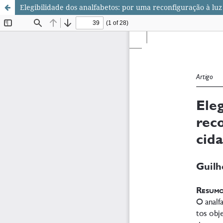
Elegibilidade dos analfabetos: por uma reconfiguração à luz