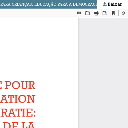
Baixar
LA PHILOSOPHIE POUR LES ENFANTS, ÉDUCATION À LA DÉMOCRATIE: L’IMPORTANCE DE LA PENSÉE CRÉATIVE / FILOSOFIA PARA CRIANÇAS, EDUCAÇÃO PARA A DEMOCRACIA: A IMPORTÂNCIA DO PENSAMENTO CRIATIVO