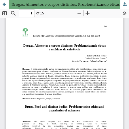
Drogas, Alimentos e corpos distintos: Problematizando éticas e estéticas da existência