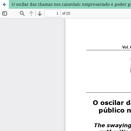
O oscilar das chamas nos canaviais: empresariado e poder p