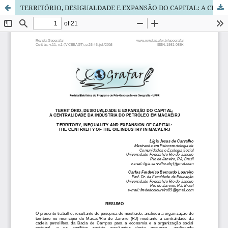
TERRITÓRIO, DESIGUALDADE E EXPANSÃO DO CAPITAL: A CENTRALIDADE DA INDÚSTRIA DO PETRÓLEO EM MACAÉ/RJ