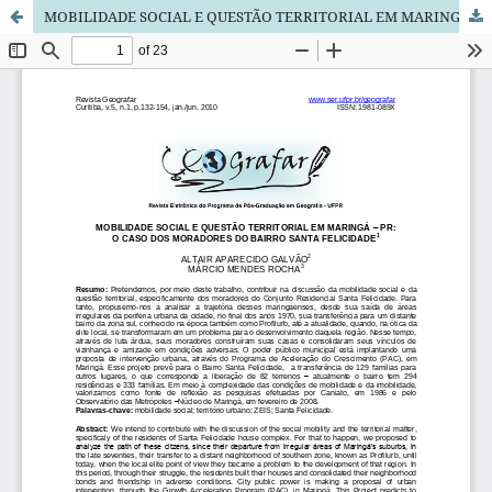
MOBILIDADE SOCIAL E QUESTÃO TERRITORIAL EM MARINGÁ – PR: O CASO DOS MORADORES DO BAIRRO SANTA FELICIDADE