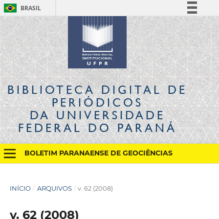
BRASIL
Simplifique!
Comunica BR
Participe
Acesso à informação
Legislação
BIBLIOTECA DIGITAL
DE
Canais
PERIÓDICOS
DA UNIVERSIDADE
FEDERAL DO PARANÁ
BOLETIM PARANAENSE DE GEOCIÊNCIAS
INÍCIO
/
ARQUIVOS
/
v. 62 (2008)
v. 62 (2008)