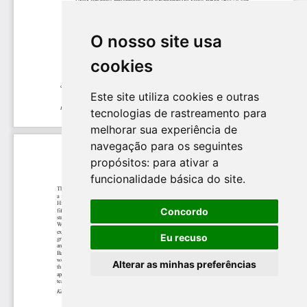
O nosso site usa
cookies
Este site utiliza cookies e outras
tecnologias de rastreamento para
melhorar sua experiência de
navegação para os seguintes
propósitos:
para ativar a
funcionalidade básica do site
.
Concordo
Eu recuso
Alterar as minhas preferências