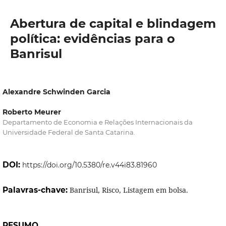
Abertura de capital e blindagem
política: evidências para o
Banrisul
Alexandre Schwinden Garcia
Roberto Meurer
Departamento de Economia e Relações Internacionais da
Universidade Federal de Santa Catarina.
DOI:
https://doi.org/10.5380/re.v44i83.81960
Palavras-chave:
Banrisul, Risco, Listagem em bolsa.
RESUMO