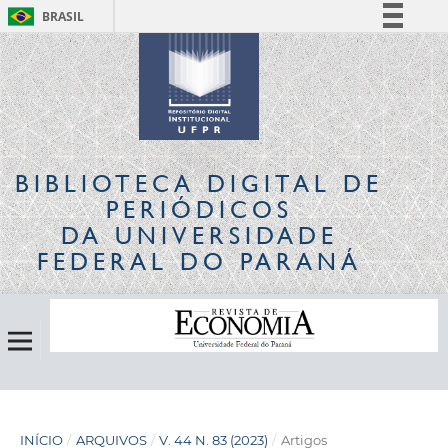
BRASIL
Simplifique!
Comunica BR
Participe
Acesso à informação
Legislação
BIBLIOTECA DIGITAL
DE
Canais
PERIÓDICOS
DA UNIVERSIDADE
FEDERAL DO PARANÁ
INÍCIO
/
ARQUIVOS
/
V. 44 N. 83 (2023)
/
Artigos