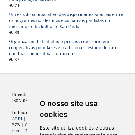
74
Um estudo comparativo das disparidades salariais entre
os migrantes nordestinos e os nativos paulistas no
mercado de trabalho de São Paulo
69
Organização do trabalho e processo decisório em
cooperativas populares e tradicionais: estudo de casos
em duas cooperativas paranaenses
57
-----------------------------------------------------------
Revista de Economia
ISSN 0556-5782 | e-ISSN 2316-9397
O nosso site usa
Indexadores (
Bases, diretórios e portais)
cookies
ARDI
|
BASE
|
Diadorim
|
Dimensions
|
ERIH PLUS
|
EZB |
Genamics
|
Google Scholar
|
ISSN
|
Journal 4-
Este site utiliza cookies e outras
free
|
Latindex
|
LivRe
|
OAJI
| Open Air |
Periódicos