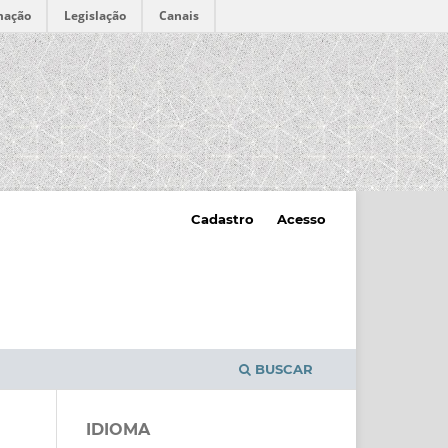
mação
Legislação
Canais
Cadastro
Acesso
BUSCAR
IDIOMA