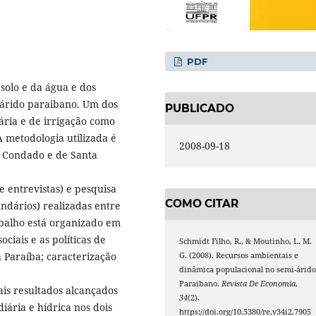
PDF
 solo e da água e dos
-árido paraibano. Um dos
PUBLICADO
ária e de irrigação como
A metodologia utilizada é
2008-09-18
e Condado e de Santa
e entrevistas) e pesquisa
COMO CITAR
undários) realizadas entre
balho está organizado em
ociais e as políticas de
Schmidt Filho, R., & Moutinho, L. M.
 Paraíba; caracterização
G. (2008). Recursos ambientais e
dinâmica populacional no semi-árid
Paraibano.
Revista De Economia
,
pais resultados alcançados
34
(2).
ária e hídrica nos dois
https://doi.org/10.5380/re.v34i2.7905