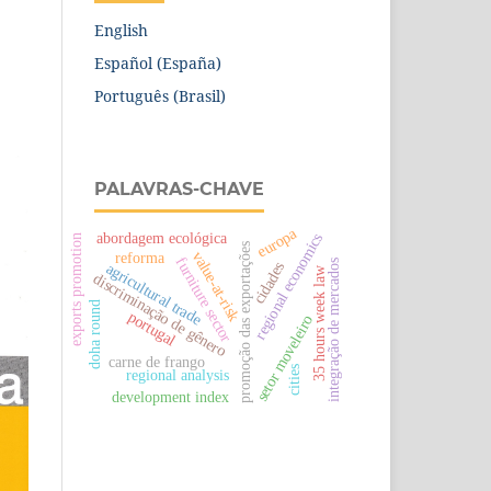
English
Español (España)
Português (Brasil)
PALAVRAS-CHAVE
europa
abordagem ecológica
regional economics
exports promotion
promoção das exportações
value-at-risk
reforma
furniture sector
integração de mercados
cidades
agricultural trade
35 hours week law
discriminação de gênero
doha round
portugal
setor moveleiro
carne de frango
cities
regional analysis
development index