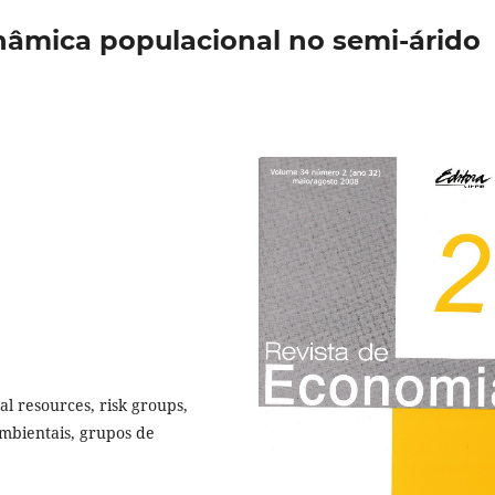
nâmica populacional no semi-árido
l resources, risk groups,
ambientais, grupos de