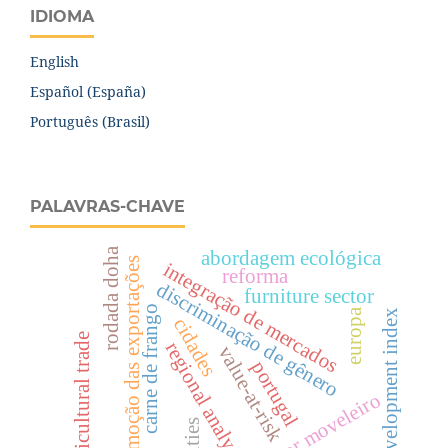
IDIOMA
English
Español (España)
Português (Brasil)
PALAVRAS-CHAVE
rodada doha
abordagem ecológica
promoção das exportações
integração de mercados
reforma
discriminação de gênero
furniture sector
carne de frango
europa
development index
cidades
agricultural trade
regional analysis
value-at-risk
portugal
setor moveleiro
cities