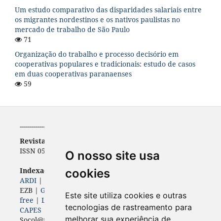
Um estudo comparativo das disparidades salariais entre
os migrantes nordestinos e os nativos paulistas no
mercado de trabalho de São Paulo
71
Organização do trabalho e processo decisório em
cooperativas populares e tradicionais: estudo de casos
em duas cooperativas paranaenses
59
-----------------------------------------------------------
Revista de Economia
ISSN 0556-5782 | e-ISSN 2316-9397
O nosso site usa
Indexadores (
Bases, diretórios e portais)
cookies
ARDI
|
BASE
|
Diadorim
|
Dimensions
|
ERIH PLUS
|
EZB |
Genamics
|
Google Scholar
|
ISSN
|
Journal 4-
Este site utiliza cookies e outras
free
|
Latindex
|
LivRe
|
OAJI
| Open Air |
Periódicos
tecnologias de rastreamento para
CAPES
|
ROAD
|
Sherpa Romeo
|
melhorar sua experiência de
Socol@r |
Sumários
|
World Wide Science