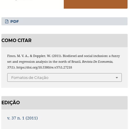
PDF
COMO CITAR
Finco, M. V. A., & Doppler, W. (2011). Biodiesel and social inclusion: a fuzzy
set and regression analysis in the north of Brazil.
Revista De Economia
,
37
(1). https://doi.org/10.5380/re.v37i1.27218
Fomatos de Citação
EDIÇÃO
v. 37 n. 1 (2011)