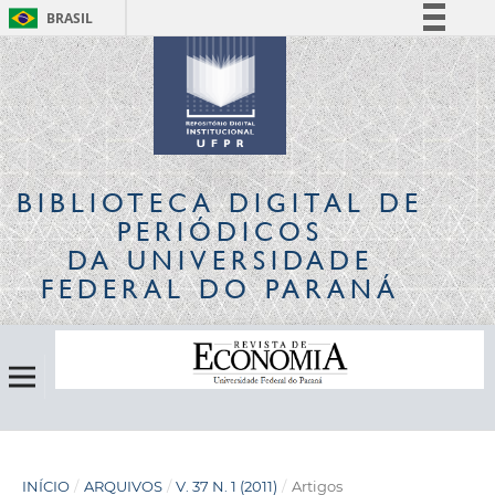
BRASIL
Simplifique!
Comunica BR
Participe
Acesso à informação
Legislação
BIBLIOTECA DIGITAL
DE
Canais
PERIÓDICOS
DA UNIVERSIDADE
FEDERAL DO PARANÁ
INÍCIO
/
ARQUIVOS
/
V. 37 N. 1 (2011)
/
Artigos