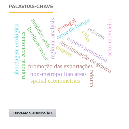
PALAVRAS-CHAVE
carne de frango
portugal
modelos arch
regional analysis
setor moveleiro
abordagem ecológica
reforma
furniture sector
cities
regional economics
exports promotion
discriminação de gênero
cidades
promoção das exportações
europa
non-metropolitan areas
spatial econometrics
ENVIAR SUBMISSÃO