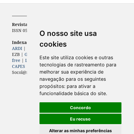
-----------------------------------------------------------
Revista de Economia
ISSN 0556-5782 | e-ISSN 2316-9397
O nosso site usa
Indexadores (
Bases, diretórios e portais)
cookies
ARDI
|
BASE
|
Diadorim
|
Dimensions
|
ERIH PLUS
|
EZB |
Genamics
|
Google Scholar
|
ISSN
|
Journal 4-
Este site utiliza cookies e outras
free
|
Latindex
|
LivRe
|
OAJI
| Open Air |
Periódicos
tecnologias de rastreamento para
CAPES
|
ROAD
|
Sherpa Romeo
|
melhorar sua experiência de
Socol@r |
Sumários
|
World Wide Science
navegação para os seguintes
propósitos:
para ativar a
funcionalidade básica do site
.
Concordo
Eu recuso
Alterar as minhas preferências