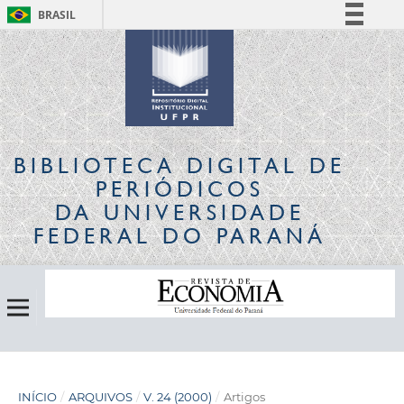
BRASIL
Simplifique!
Comunica BR
Participe
Acesso à informação
Legislação
BIBLIOTECA DIGITAL
DE
Canais
PERIÓDICOS
DA UNIVERSIDADE
FEDERAL DO PARANÁ
INÍCIO
/
ARQUIVOS
/
V. 24 (2000)
/
Artigos