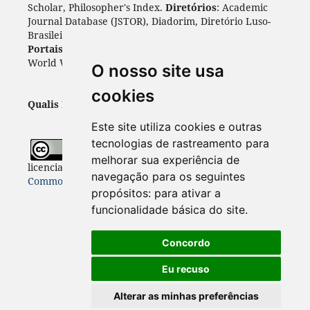
Scholar, Philosopher's Index.
Diretórios
: Academic
Journal Database (JSTOR), Diadorim, Diretório Luso-
Brasileiro, DOAJ, Journal 4 free, ROAD, Socol@ar.
Portais
: ARDI, Biblat, CAPES, LiVre, ScienceOpen,
World Wide Science.
Índices
: Cite Factor, OAJI.
O nosso site usa
cookies
Qualis Periódicos - Capes
: A1
Este site utiliza cookies e outras
tecnologias de rastreamento para
Todo o conteúdo desta revista está
melhorar sua experiência de
licenciado sob a
Licença
Internacional Creative
navegação para os seguintes
Commons 4.0 (CC BY 4.0)
propósitos:
para ativar a
funcionalidade básica do site
.
Concordo
Eu recuso
Alterar as minhas preferências