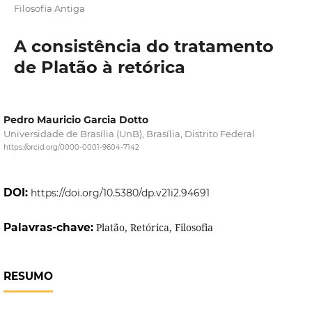
Filosofia Antiga
A consistência do tratamento
de Platão à retórica
Pedro Mauricio Garcia Dotto
Universidade de Brasília (UnB), Brasília, Distrito Federal
https://orcid.org/0000-0001-9604-7142
DOI:
https://doi.org/10.5380/dp.v21i2.94691
Palavras-chave:
Platão, Retórica, Filosofia
RESUMO