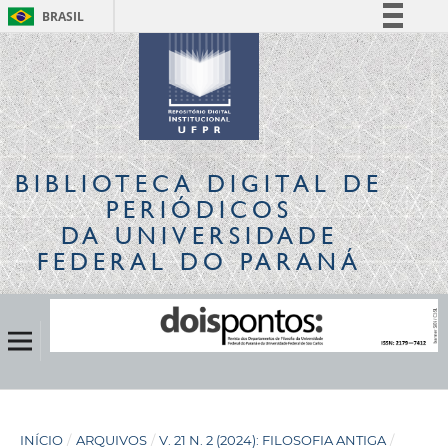
BRASIL
Simplifique!
Comunica BR
Participe
Acesso à informação
Legislação
BIBLIOTECA DIGITAL
DE
Canais
PERIÓDICOS
DA UNIVERSIDADE
FEDERAL DO PARANÁ
INÍCIO
/
ARQUIVOS
/
V. 21 N. 2 (2024): FILOSOFIA ANTIGA
/