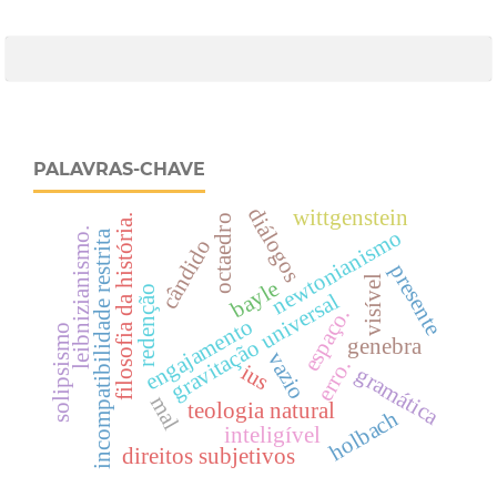
PALAVRAS-CHAVE
diálogos
wittgenstein
filosofia da história.
octaedro
leibnizianismo.
newtonianismo
incompatibilidade restrita
cândido
presente
visível
bayle
redenção
gravitação universal
espaço.
engajamento
solipsismo
genebra
vazio
erro.
ius
gramática
mal
teologia natural
holbach
inteligível
direitos subjetivos