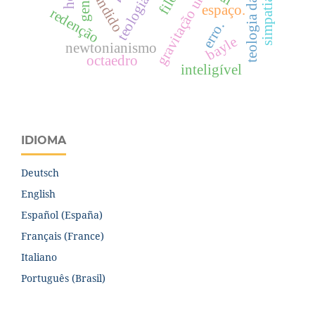
teologia da história
gravitação universal
cândido
simpatia
espaço.
redenção
erro.
bayle
newtonianismo
octaedro
inteligível
IDIOMA
Deutsch
English
Español (España)
Français (France)
Italiano
Português (Brasil)