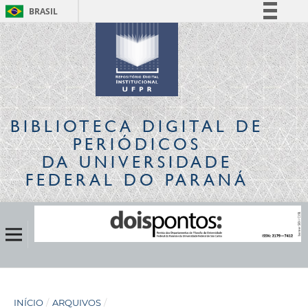
BRASIL
Simplifique!
Comunica BR
Participe
Acesso à informação
Legislação
BIBLIOTECA DIGITAL
DE
Canais
PERIÓDICOS
DA UNIVERSIDADE
FEDERAL DO PARANÁ
INÍCIO
/
ARQUIVOS
/