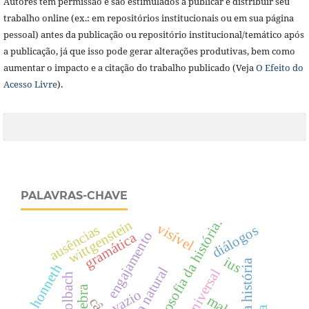
Autores têm permissão e são estimulados a publicar e distribuir seu
trabalho online (ex.: em repositórios institucionais ou em sua página
pessoal) antes da publicação ou repositório institucional/temático após
a publicação, já que isso pode gerar alterações produtivas, bem como
aumentar o impacto e a citação do trabalho publicado (Veja
O Efeito do
Acesso Livre
).
PALAVRAS-CHAVE
filosofia da história.
wittgenstein
visível
ausências
diálogos
engajamento
gramática
ius
honneth
teologia natural
holbach
genebra
vazio
mal