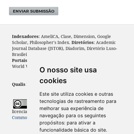
ENVIAR SUBMISSÃO
Indexadores
: AmeliCA, Clase, Dimension, Google
Scholar, Philosopher's Index.
Diretórios
: Academic
Journal Database (JSTOR), Diadorim, Diretório Luso-
Brasileiro, DOAJ, Journal 4 free, ROAD, Socol@ar.
Portais
: ARDI, Biblat, CAPES, LiVre, ScienceOpen,
World Wide Science.
Índices
: Cite Factor, OAJI.
O nosso site usa
cookies
Qualis Periódicos - Capes
: A1
Este site utiliza cookies e outras
tecnologias de rastreamento para
Todo o conteúdo desta revista está
melhorar sua experiência de
licenciado sob a
Licença
Internacional Creative
navegação para os seguintes
Commons 4.0 (CC BY 4.0)
propósitos:
para ativar a
funcionalidade básica do site
.