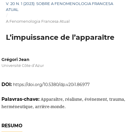
V. 20 N. 1 (2023): SOBRE A FENOMENOLOGIA FRANCESA
ATUAL
/
A Fenomenologia Francesa Atual
L’impuissance de l’apparaître
Grégori Jean
Université Côte d’Azur
DOI:
https://doi.org/10.5380/dp.v20i1.86977
Palavras-chave:
Apparaître, réalisme, événement, trauma,
herméneutique, arrière-monde.
RESUMO