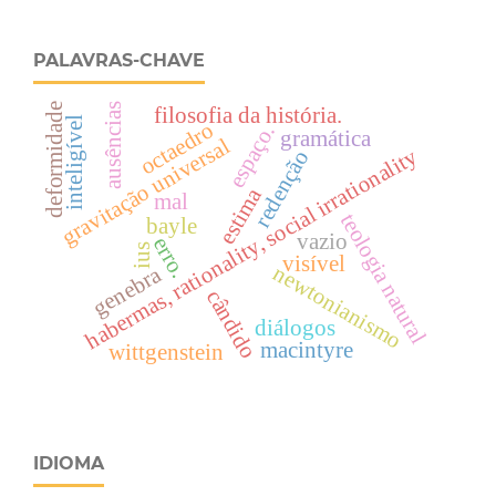
PALAVRAS-CHAVE
deformidade
ausências
filosofia da história.
inteligível
octaedro
espaço.
gramática
gravitação universal
habermas, rationality, social irrationality
redenção
estima
mal
teologia natural
bayle
vazio
erro.
ius
visível
newtonianismo
genebra
cândido
diálogos
macintyre
wittgenstein
IDIOMA