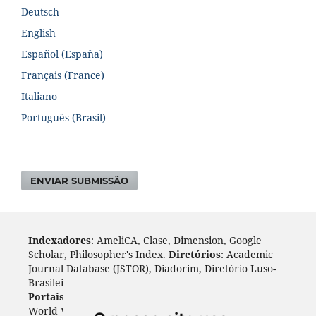
Deutsch
English
Español (España)
Français (France)
Italiano
Português (Brasil)
ENVIAR SUBMISSÃO
Indexadores
: AmeliCA, Clase, Dimension, Google
Scholar, Philosopher's Index.
Diretórios
: Academic
Journal Database (JSTOR), Diadorim, Diretório Luso-
Brasileiro, DOAJ, Journal 4 free, ROAD, Socol@ar.
Portais
: ARDI, Biblat, CAPES, LiVre, ScienceOpen,
World Wide Science.
Índices
: Cite Factor, OAJI.