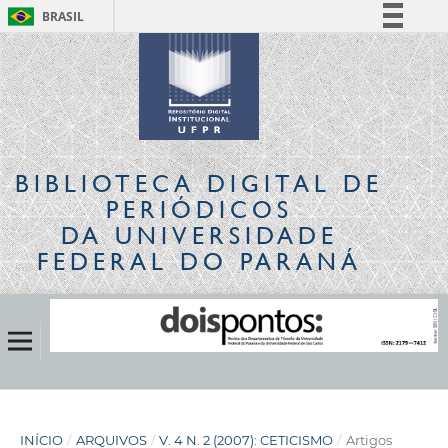
BRASIL
Simplifique!
Comunica BR
Participe
Acesso à informação
Legislação
BIBLIOTECA DIGITAL
DE
Canais
PERIÓDICOS
DA UNIVERSIDADE
FEDERAL DO PARANÁ
INÍCIO
/
ARQUIVOS
/
V. 4 N. 2 (2007): CETICISMO
/
Artigos