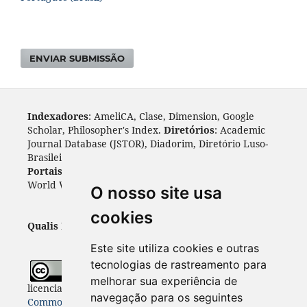
ENVIAR SUBMISSÃO
Indexadores
: AmeliCA, Clase, Dimension, Google
Scholar, Philosopher's Index.
Diretórios
: Academic
Journal Database (JSTOR), Diadorim, Diretório Luso-
Brasileiro, DOAJ, Journal 4 free, ROAD, Socol@ar.
Portais
: ARDI, Biblat, CAPES, LiVre, ScienceOpen,
World Wide Science.
Índices
: Cite Factor, OAJI.
O nosso site usa
cookies
Qualis Periódicos - Capes
: A1
Este site utiliza cookies e outras
tecnologias de rastreamento para
Todo o conteúdo desta revista está
melhorar sua experiência de
licenciado sob a
Licença
Internacional Creative
navegação para os seguintes
Commons 4.0 (CC BY 4.0)