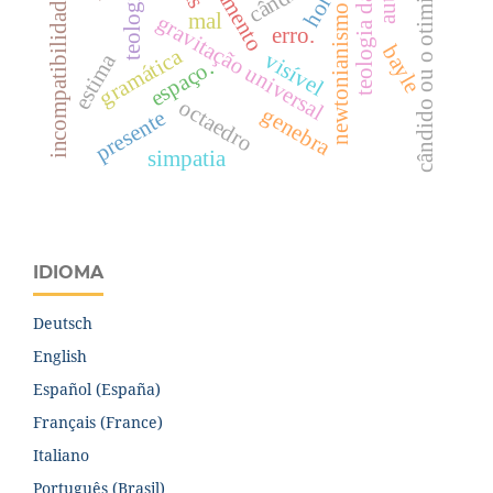
teologia da história
incompatibilidade restrita
cândido ou o otimismo
newtonianismo
mal
gravitação universal
erro.
bayle
gramática
visível
estima
espaço.
octaedro
genebra
presente
simpatia
IDIOMA
Deutsch
English
Español (España)
Français (France)
Italiano
Português (Brasil)