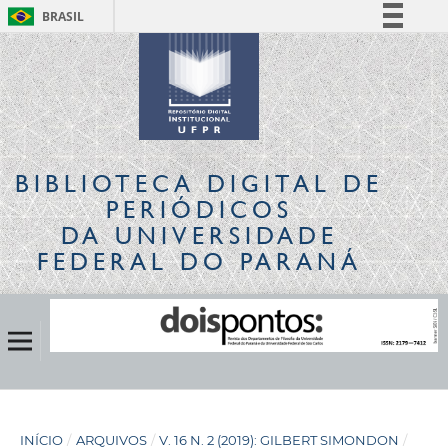
BRASIL
Simplifique!
Comunica BR
Participe
Acesso à informação
Legislação
BIBLIOTECA DIGITAL
DE
Canais
PERIÓDICOS
DA UNIVERSIDADE
FEDERAL DO PARANÁ
INÍCIO
/
ARQUIVOS
/
V. 16 N. 2 (2019): GILBERT SIMONDON
/