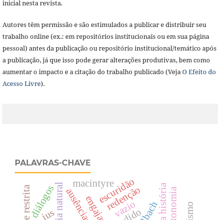
inicial nesta revista.
Autores têm permissão e são estimulados a publicar e distribuir seu
trabalho online (ex.: em repositórios institucionais ou em sua página
pessoal) antes da publicação ou repositório institucional/temático após
a publicação, já que isso pode gerar alterações produtivas, bem como
aumentar o impacto e a citação do trabalho publicado (Veja
O Efeito do
Acesso Livre
).
PALAVRAS-CHAVE
escuridão
macintyre
teologia natural
diálogos
redenção
ausências
autonomia
engajamento
vazio
holbach
cândido
ius