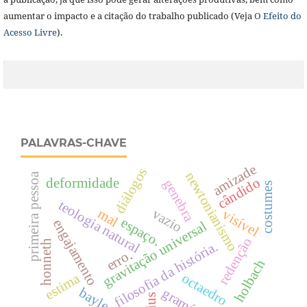
aumentar o impacto e a citação do trabalho publicado (Veja
O Efeito do
Acesso Livre
).
PALAVRAS-CHAVE
amizade
diálogos
newtonianismo
primeira pessoa
cândido
deformidade
genebra
costumes
teologia natural
mal
vazio
visível
espaço.
engajamento
gravitação universal
redenção
honneth
filosofia da história.
erro.
holbach
octaedro
estima
bayle
gramática
ius