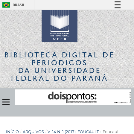
BRASIL
Simplifique!
Comunica BR
Participe
Acesso à informação
Legislação
BIBLIOTECA DIGITAL
DE
Canais
PERIÓDICOS
DA UNIVERSIDADE
FEDERAL DO PARANÁ
INÍCIO
/
ARQUIVOS
/
V. 14 N. 1 (2017): FOUCAULT
/
Foucault