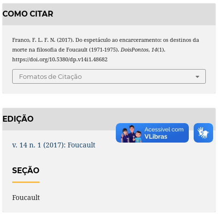
COMO CITAR
Franco, F. L. F. N. (2017). Do espetáculo ao encarceramento: os destinos da
morte na filosofia de Foucault (1971-1975).
DoisPontos
,
14
(1).
https://doi.org/10.5380/dp.v14i1.48682
Fomatos de Citação
EDIÇÃO
v. 14 n. 1 (2017): Foucault
SEÇÃO
Foucault