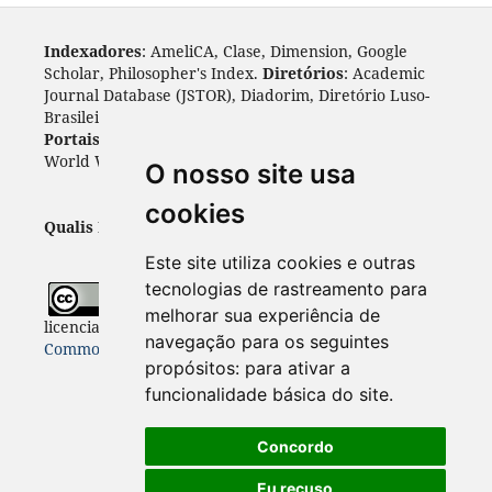
Indexadores
: AmeliCA, Clase, Dimension, Google
Scholar, Philosopher's Index.
Diretórios
: Academic
Journal Database (JSTOR), Diadorim, Diretório Luso-
Brasileiro, DOAJ, Journal 4 free, ROAD, Socol@ar.
Portais
: ARDI, Biblat, CAPES, LiVre, ScienceOpen,
World Wide Science.
Índices
: Cite Factor, OAJI.
O nosso site usa
cookies
Qualis Periódicos - Capes
: A1
Este site utiliza cookies e outras
tecnologias de rastreamento para
Todo o conteúdo desta revista está
melhorar sua experiência de
licenciado sob a
Licença
Internacional Creative
navegação para os seguintes
Commons 4.0 (CC BY 4.0)
propósitos:
para ativar a
funcionalidade básica do site
.
Concordo
Eu recuso