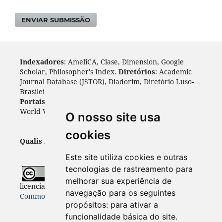
ENVIAR SUBMISSÃO
Indexadores
: AmeliCA, Clase, Dimension, Google
Scholar, Philosopher's Index.
Diretórios
: Academic
Journal Database (JSTOR), Diadorim, Diretório Luso-
Brasileiro, DOAJ, Journal 4 free, ROAD, Socol@ar.
Portais
: ARDI, Biblat, CAPES, LiVre, ScienceOpen,
World Wide Science.
Índices
: Cite Factor, OAJI.
O nosso site usa
cookies
Qualis Periódicos - Capes
: A1
Este site utiliza cookies e outras
tecnologias de rastreamento para
Todo o conteúdo desta revista está
melhorar sua experiência de
licenciado sob a
Licença
Internacional Creative
navegação para os seguintes
Commons 4.0 (CC BY 4.0)
propósitos:
para ativar a
funcionalidade básica do site
.