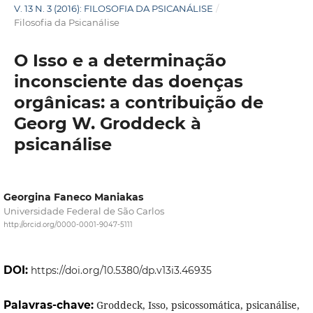
V. 13 N. 3 (2016): FILOSOFIA DA PSICANÁLISE
/
Filosofia da Psicanálise
O Isso e a determinação
inconsciente das doenças
orgânicas: a contribuição de
Georg W. Groddeck à
psicanálise
Georgina Faneco Maniakas
Universidade Federal de São Carlos
http://orcid.org/0000-0001-9047-5111
DOI:
https://doi.org/10.5380/dp.v13i3.46935
Palavras-chave:
Groddeck, Isso, psicossomática, psicanálise,