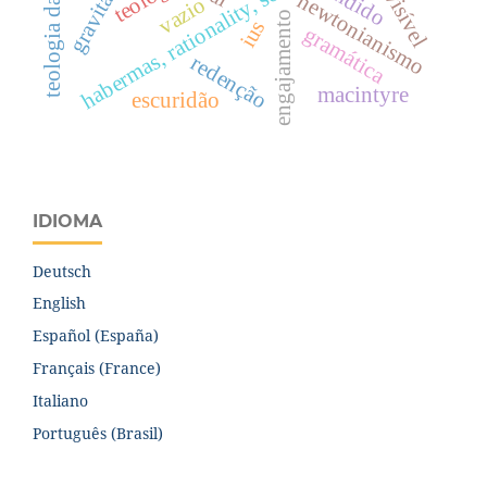
habermas, rationality, social irrationality
teologia da história
cândido
visível
newtonianismo
vazio
engajamento
ius
gramática
redenção
macintyre
escuridão
IDIOMA
Deutsch
English
Español (España)
Français (France)
Italiano
Português (Brasil)