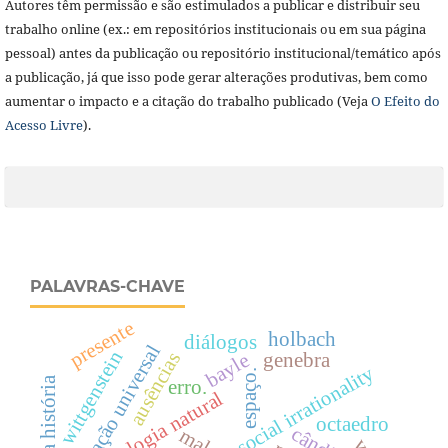
Autores têm permissão e são estimulados a publicar e distribuir seu
trabalho online (ex.: em repositórios institucionais ou em sua página
pessoal) antes da publicação ou repositório institucional/temático após
a publicação, já que isso pode gerar alterações produtivas, bem como
aumentar o impacto e a citação do trabalho publicado (Veja
O Efeito do
Acesso Livre
).
PALAVRAS-CHAVE
presente
holbach
diálogos
gravitação universal
wittgenstein
ausências
bayle
genebra
espaço.
erro.
teologia natural
octaedro
mal