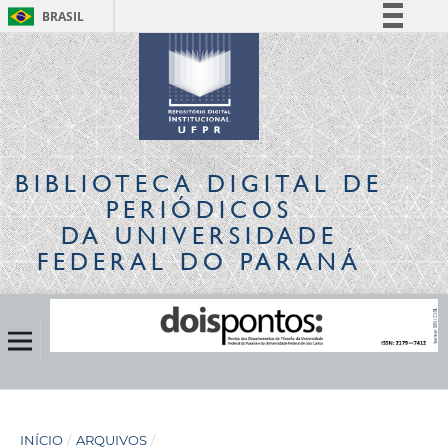
BRASIL
Simplifique!
Comunica BR
Participe
Acesso à informação
Legislação
BIBLIOTECA DIGITAL
DE
Canais
PERIÓDICOS
DA UNIVERSIDADE
FEDERAL DO PARANÁ
INÍCIO
/
ARQUIVOS
/