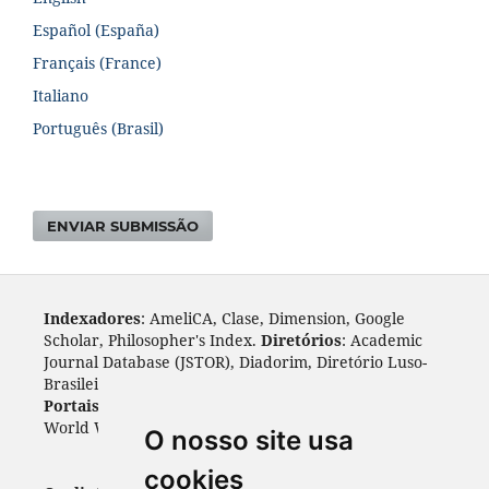
Español (España)
Français (France)
Italiano
Português (Brasil)
ENVIAR SUBMISSÃO
Indexadores
: AmeliCA, Clase, Dimension, Google
Scholar, Philosopher's Index.
Diretórios
: Academic
Journal Database (JSTOR), Diadorim, Diretório Luso-
Brasileiro, DOAJ, Journal 4 free, ROAD, Socol@ar.
Portais
: ARDI, Biblat, CAPES, LiVre, ScienceOpen,
World Wide Science.
Índices
: Cite Factor, OAJI.
O nosso site usa
cookies