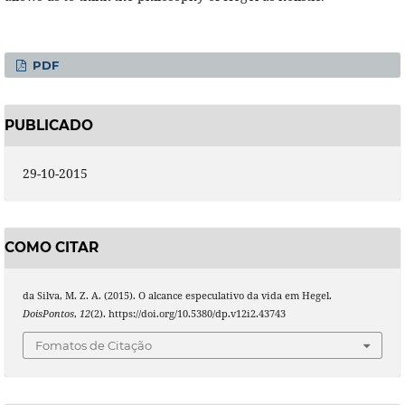
PDF
PUBLICADO
29-10-2015
COMO CITAR
da Silva, M. Z. A. (2015). O alcance especulativo da vida em Hegel.
DoisPontos
,
12
(2). https://doi.org/10.5380/dp.v12i2.43743
Fomatos de Citação