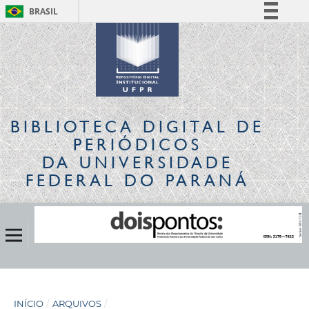
BRASIL
Simplifique!
Comunica BR
Participe
Acesso à informação
Legislação
BIBLIOTECA DIGITAL
DE
Canais
PERIÓDICOS
DA UNIVERSIDADE
FEDERAL DO PARANÁ
INÍCIO
/
ARQUIVOS
/