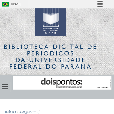
BRASIL
Simplifique!
Comunica BR
Participe
Acesso à informação
Legislação
BIBLIOTECA DIGITAL
DE
Canais
PERIÓDICOS
DA UNIVERSIDADE
FEDERAL DO PARANÁ
INÍCIO
/
ARQUIVOS
/