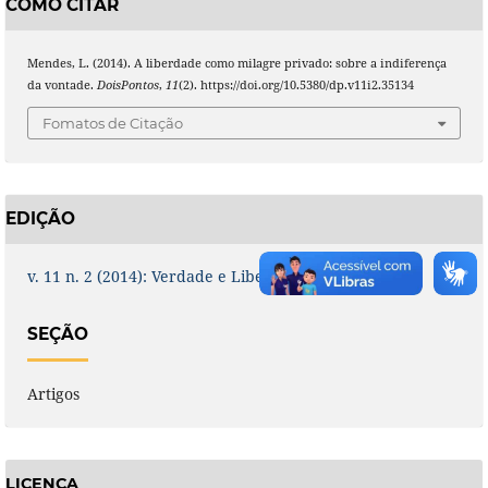
COMO CITAR
Mendes, L. (2014). A liberdade como milagre privado: sobre a indiferença
da vontade.
DoisPontos
,
11
(2). https://doi.org/10.5380/dp.v11i2.35134
Fomatos de Citação
EDIÇÃO
v. 11 n. 2 (2014): Verdade e Liberdade em Leibniz
SEÇÃO
Artigos
LICENÇA