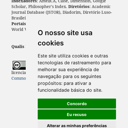
Indexadores
: AmeliCA, Clase, Dimension, Google
Scholar, Philosopher's Index.
Diretórios
: Academic
Journal Database (JSTOR), Diadorim, Diretório Luso-
Brasileiro, DOAJ, Journal 4 free, ROAD, Socol@ar.
Portais
: ARDI, Biblat, CAPES, LiVre, ScienceOpen,
World Wide Science.
Índices
: Cite Factor, OAJI.
O nosso site usa
cookies
Qualis Periódicos - Capes
: A1
Este site utiliza cookies e outras
tecnologias de rastreamento para
Todo o conteúdo desta revista está
melhorar sua experiência de
licenciado sob a
Licença
Internacional Creative
navegação para os seguintes
Commons 4.0 (CC BY 4.0)
propósitos:
para ativar a
funcionalidade básica do site
.
Concordo
Eu recuso
Alterar as minhas preferências