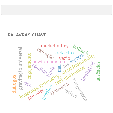
PALAVRAS-CHAVE
michel villey
holbach
redenção
gravitação universal
octaedro
espaço.
habermas, rationality, social irrationality
engajamento
vazio
newtonianismo
inteligível
ius
ausências
cândido
mal
teologia natural
bayle
diálogos
wittgenstein
erro.
gramática
genebra
visível
presente