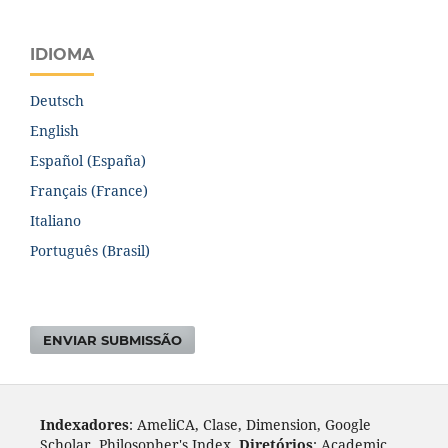
IDIOMA
Deutsch
English
Español (España)
Français (France)
Italiano
Português (Brasil)
ENVIAR SUBMISSÃO
Indexadores
: AmeliCA, Clase, Dimension, Google
Scholar, Philosopher's Index.
Diretórios
: Academic