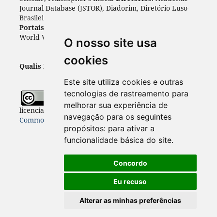
Journal Database (JSTOR), Diadorim, Diretório Luso-
Brasileiro, DOAJ, Journal 4 free, ROAD, Socol@ar.
Portais
: ARDI, Biblat, CAPES, LiVre, ScienceOpen,
World Wide Science.
Índices
: Cite Factor, OAJI.
O nosso site usa
cookies
Qualis Periódicos - Capes
: A1
Este site utiliza cookies e outras
tecnologias de rastreamento para
Todo o conteúdo desta revista está
melhorar sua experiência de
licenciado sob a
Licença
Internacional Creative
navegação para os seguintes
Commons 4.0 (CC BY 4.0)
propósitos:
para ativar a
funcionalidade básica do site
.
Concordo
Eu recuso
Alterar as minhas preferências