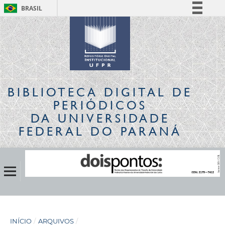
BRASIL
Simplifique!
Comunica BR
Participe
Acesso à informação
Legislação
BIBLIOTECA DIGITAL
DE
Canais
PERIÓDICOS
DA UNIVERSIDADE
FEDERAL DO PARANÁ
INÍCIO
/
ARQUIVOS
/