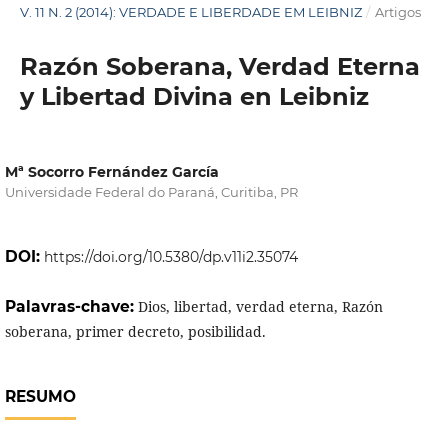
V. 11 N. 2 (2014): VERDADE E LIBERDADE EM LEIBNIZ
/
Artigos
Razón Soberana, Verdad Eterna
y Libertad Divina en Leibniz
Mª Socorro Fernández García
Universidade Federal do Paraná, Curitiba, PR
DOI:
https://doi.org/10.5380/dp.v11i2.35074
Palavras-chave:
Dios, libertad, verdad eterna, Razón
soberana, primer decreto, posibilidad.
RESUMO