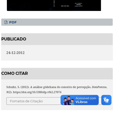
PDF
PUBLICADO
24-12-2012
COMO CITAR
Schultz, S. (2012). A análise gödeliana do conceito de percepção.
DoisPontos
,
9
(2). https://doi.org/10.5380/dp.v9i2.27074
Fomatos de Citação