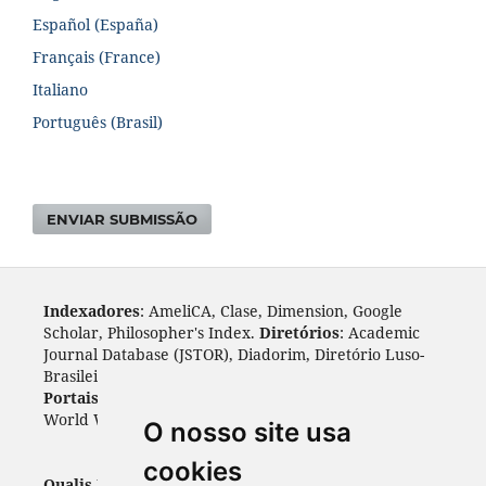
Español (España)
Français (France)
Italiano
Português (Brasil)
ENVIAR SUBMISSÃO
Indexadores
: AmeliCA, Clase, Dimension, Google
Scholar, Philosopher's Index.
Diretórios
: Academic
Journal Database (JSTOR), Diadorim, Diretório Luso-
Brasileiro, DOAJ, Journal 4 free, ROAD, Socol@ar.
Portais
: ARDI, Biblat, CAPES, LiVre, ScienceOpen,
World Wide Science.
Índices
: Cite Factor, OAJI.
O nosso site usa
cookies
Qualis Periódicos - Capes
: A1