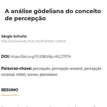
A análise gödeliana do conceito
de percepção
Sérgio Schultz
Pós-Doutorando-PUC-Rio/FAPERJ-CAPES
DOI:
https://doi.org/10.5380/dp.v9i2.27074
Palavras-chave:
percepção, percepção sensível, percepção
racional, Gödel, acesso, platonismo
RESUMO