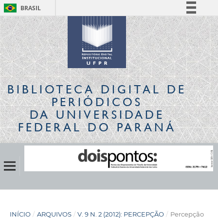
BRASIL
Simplifique!
Comunica BR
Participe
Acesso à informação
Legislação
BIBLIOTECA DIGITAL
DE
Canais
PERIÓDICOS
DA UNIVERSIDADE
FEDERAL DO PARANÁ
INÍCIO
/
ARQUIVOS
/
V. 9 N. 2 (2012): PERCEPÇÃO
/
Percepção