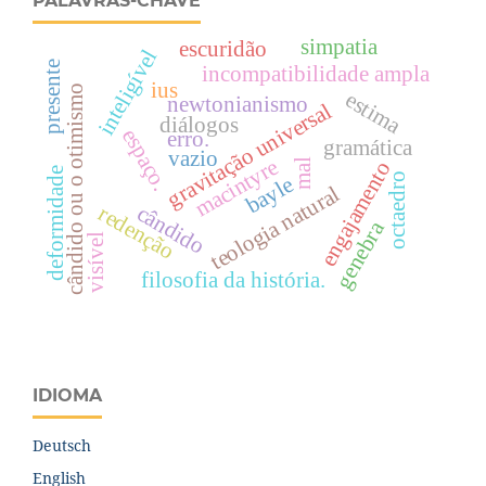
PALAVRAS-CHAVE
simpatia
escuridão
inteligível
presente
incompatibilidade ampla
ius
cândido ou o otimismo
estima
newtonianismo
gravitação universal
diálogos
espaço.
erro.
gramática
vazio
macintyre
mal
engajamento
deformidade
octaedro
bayle
teologia natural
cândido
redenção
genebra
visível
filosofia da história.
IDIOMA
Deutsch
English