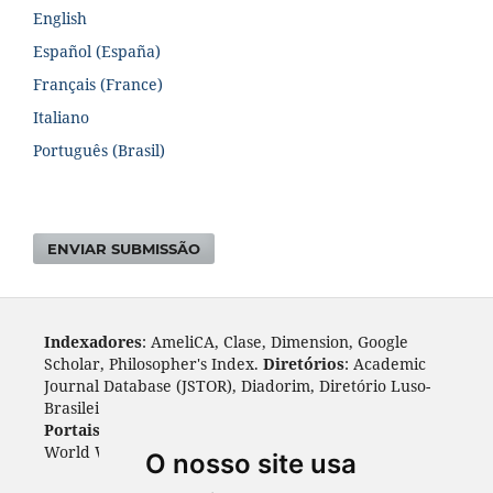
English
Español (España)
Français (France)
Italiano
Português (Brasil)
ENVIAR SUBMISSÃO
Indexadores
: AmeliCA, Clase, Dimension, Google
Scholar, Philosopher's Index.
Diretórios
: Academic
Journal Database (JSTOR), Diadorim, Diretório Luso-
Brasileiro, DOAJ, Journal 4 free, ROAD, Socol@ar.
Portais
: ARDI, Biblat, CAPES, LiVre, ScienceOpen,
World Wide Science.
Índices
: Cite Factor, OAJI.
O nosso site usa