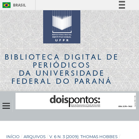
BRASIL
Simplifique!
Comunica BR
Participe
Acesso à informação
Legislação
BIBLIOTECA DIGITAL
DE
Canais
PERIÓDICOS
DA UNIVERSIDADE
FEDERAL DO PARANÁ
INÍCIO
/
ARQUIVOS
/
V. 6 N. 3 (2009): THOMAS HOBBES
/