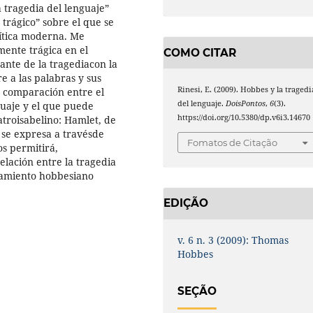
a tragedia del lenguaje”
trágico” sobre el que se
lítica moderna. Me
ente trágica en el
COMO CITAR
nte de la tragediacon la
re a las palabras y sus
Rinesi, E. (2009). Hobbes y la tragedi
na comparación entre el
del lenguaje.
DoisPontos
,
6
(3).
uaje y el que puede
https://doi.org/10.5380/dp.v6i3.14670
atroisabelino: Hamlet, de
 se expresa a travésde
Fomatos de Citação
s permitirá,
elación entre la tragedia
samiento hobbesiano
EDIÇÃO
v. 6 n. 3 (2009): Thomas
Hobbes
SEÇÃO