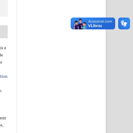
is e
de
ho
tion
m
umir
e,