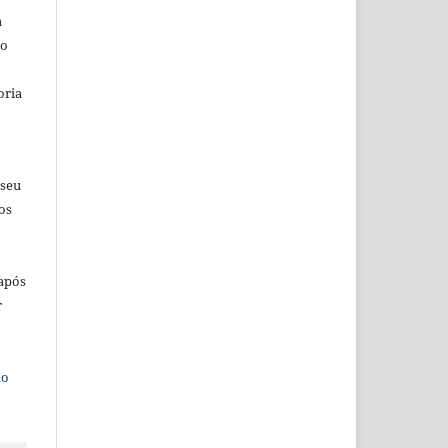
a
io
oria
 seu
os
 após
r
do