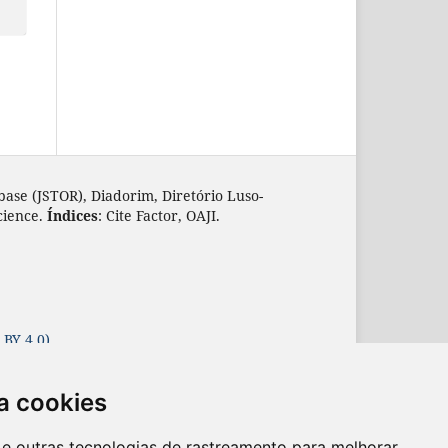
base (JSTOR), Diadorim, Diretório Luso-
cience.
Índices
: Cite Factor, OAJI.
 BY 4.0)
a cookies
es e outras tecnologias de rastreamento para melhorar