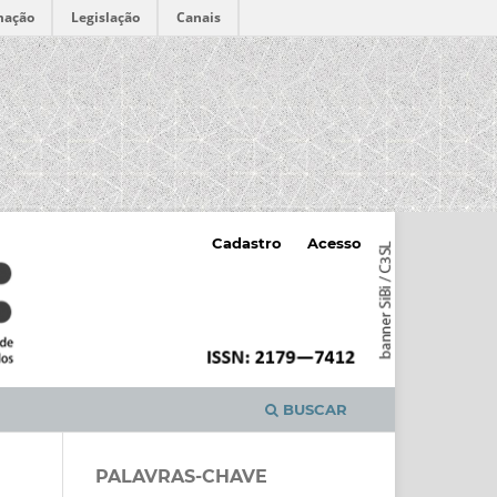
mação
Legislação
Canais
Cadastro
Acesso
BUSCAR
PALAVRAS-CHAVE