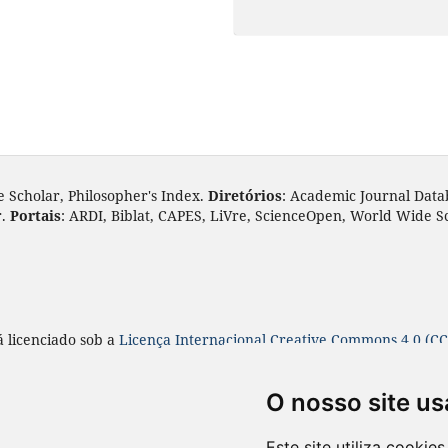
e Scholar, Philosopher's Index.
Diretórios
: Academic Journal Data
r.
Portais
: ARDI, Biblat, CAPES, LiVre, ScienceOpen, World Wide S
á licenciado sob a
Licença
Internacional Creative Commons 4.0 (CC
O nosso site us
Este site utiliza cooki