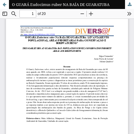
O GUARÁ Eudocimus ruber NA BAÍA DE GUARATUBA