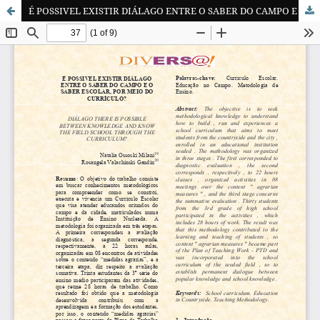
É POSSIVEL EXISTIR DIÁLAGO ENTRE O SABER DO CAMPO E O SABER ESCOLAR, POR MEIO DO CURRÍCULO?