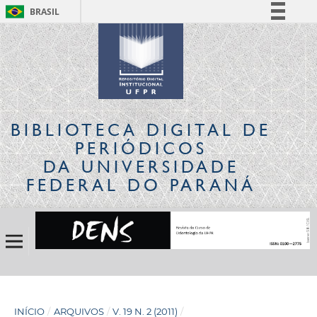
BRASIL
Simplifique!
Comunica BR
Participe
Acesso à informação
Legislação
BIBLIOTECA DIGITAL
DE
Canais
PERIÓDICOS
DA UNIVERSIDADE
FEDERAL DO PARANÁ
INÍCIO
/
ARQUIVOS
/
V. 19 N. 2 (2011)
/