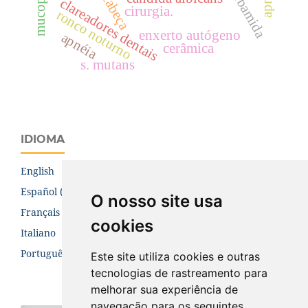
clareadores dentais
cirurgia.
ronco noturno
enxerto autógeno
apnéia
cerâmica
s. mutans
IDIOMA
English
Español (España)
O nosso site usa
Français (Canada)
cookies
Italiano
Português (Brasil)
Este site utiliza cookies e outras
tecnologias de rastreamento para
melhorar sua experiência de
navegação para os seguintes