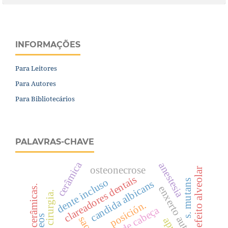
INFORMAÇÕES
Para Leitores
Para Autores
Para Bibliotecários
PALAVRAS-CHAVE
cerâmica
anestesia
osteonecrose
defeito alveolar
clareadores dentais
dente incluso
s. mutans
candida albicans
cerâmicas.
enxerto autógeno
cirurgia.
posición.
dor de cabeça
saos