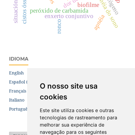
cistos ósseos
apnéia do sono
situación
biofilme
peróxido de carbamida
enxerto conjuntivo
apnéia
ronco
IDIOMA
English
Español (España)
O nosso site usa
Français (Canada)
cookies
Italiano
Português (Brasil)
Este site utiliza cookies e outras
tecnologias de rastreamento para
melhorar sua experiência de
navegação para os seguintes