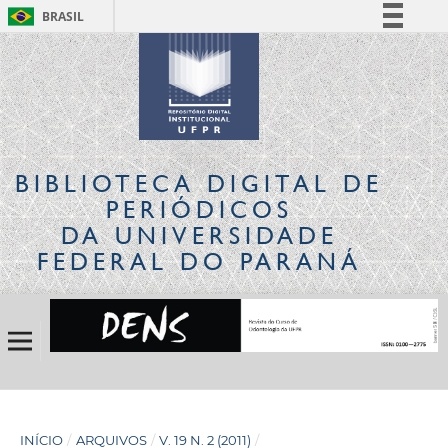
BRASIL
Simplifique!
Comunica BR
Participe
Acesso à informação
Legislação
BIBLIOTECA DIGITAL
DE
Canais
PERIÓDICOS
DA UNIVERSIDADE
FEDERAL DO PARANÁ
INÍCIO
/
ARQUIVOS
/
V. 19 N. 2 (2011)
/