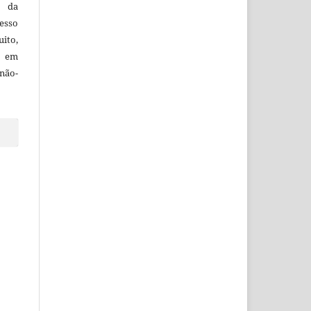
e da
esso
uito,
, em
não-