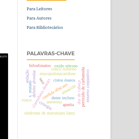
Para Leitores
Para Autores
Para Bibliotecários
PALAVRAS-CHAVE
bifosfonatos
oxido nitroso
ronco noturno
peróxido de carbamida
sedaçâo.
enxerto conjuntivo
defeito alveolar
mucopolissacaridose
saos
cistos ósseos
clareadores dentais
dor de cabeça
s. mutans
candida albicans
situación
dente incluso
ronco
anestesia
cirurgia.
apnéia
síndrome de maroteaux lamy