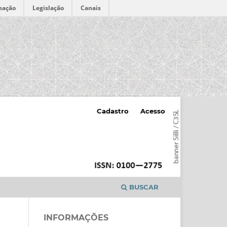
mação
Legislação
Canais
Cadastro
Acesso
BUSCAR
INFORMAÇÕES