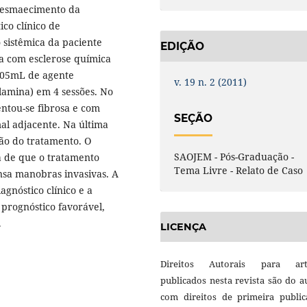
m esmaecimento da
co clínico de
 sistêmica da paciente
EDIÇÃO
a com esclerose química
0,05mL de agente
v. 19 n. 2 (2011)
lamina) em 4 sessões. No
entou-se fibrosa e com
SEÇÃO
l adjacente. Na última
são do tratamento. O
SAOJEM - Pós-Graduação -
ra de que o tratamento
Tema Livre - Relato de Caso
ensa manobras invasivas. A
agnóstico clínico e a
 prognóstico favorável,
.
LICENÇA
Direitos Autorais para art
publicados nesta revista são do a
com direitos de primeira public