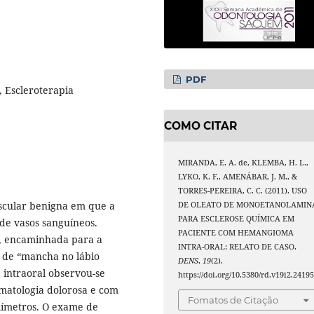
PDF
 Escleroterapia
COMO CITAR
MIRANDA, E. A. de, KLEMBA, H. L.,
LYKO, K. F., AMENÁBAR, J. M., &
TORRES-PEREIRA, C. C. (2011). USO
scular benigna em que a
DE OLEATO DE MONOETANOLAMIN
PARA ESCLEROSE QUÍMICA EM
 de vasos sanguíneos.
PACIENTE COM HEMANGIOMA
a, encaminhada para a
INTRA-ORAL: RELATO DE CASO.
a de “mancha no lábio
DENS
,
19
(2).
 intraoral observou-se
https://doi.org/10.5380/rd.v19i2.2419
matologia dolorosa e com
Fomatos de Citação
límetros. O exame de