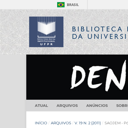
BRASIL
BIBLIOTECA 
DA UNIVERS
ATUAL
ARQUIVOS
ANÚNCIOS
SOB
INÍCIO
/
ARQUIVOS
/
V. 19 N. 2 (2011)
/
SAOJEM - Pós