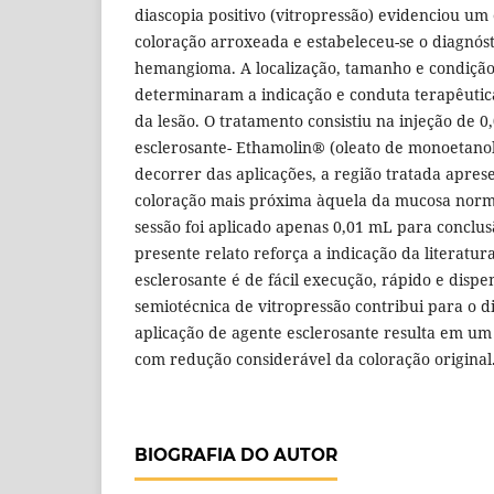
diascopia positivo (vitropressão) evidenciou u
coloração arroxeada e estabeleceu-se o diagnósti
hemangioma. A localização, tamanho e condição
determinaram a indicação e conduta terapêutic
da lesão. O tratamento consistiu na injeção de 
esclerosante- Ethamolin® (oleato de monoetano
decorrer das aplicações, a região tratada apres
coloração mais próxima àquela da mucosa norma
sessão foi aplicado apenas 0,01 mL para conclu
presente relato reforça a indicação da literatu
esclerosante é de fácil execução, rápido e disp
semiotécnica de vitropressão contribui para o di
aplicação de agente esclerosante resulta em um
com redução considerável da coloração original
BIOGRAFIA DO AUTOR