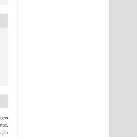
igos
utor,
ação