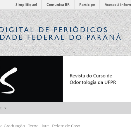
Simplifique!
Comunica BR
Participe
Acesso à infor
DIGITAL
DE PERIÓDICOS
IDADE FEDERAL DO PARANÁ
RE
-Graduação - Tema Livre - Relato de Caso