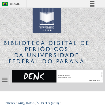
BRASIL
Simplifique!
Comunica BR
Participe
Acesso à informação
Legislação
BIBLIOTECA DIGITAL
DE
Canais
PERIÓDICOS
DA UNIVERSIDADE
FEDERAL DO PARANÁ
INÍCIO
/
ARQUIVOS
/
V. 19 N. 2 (2011)
/