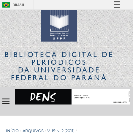
BRASIL
Simplifique!
Comunica BR
Participe
Acesso à informação
Legislação
BIBLIOTECA DIGITAL
DE
Canais
PERIÓDICOS
DA UNIVERSIDADE
FEDERAL DO PARANÁ
INÍCIO
/
ARQUIVOS
/
V. 19 N. 2 (2011)
/