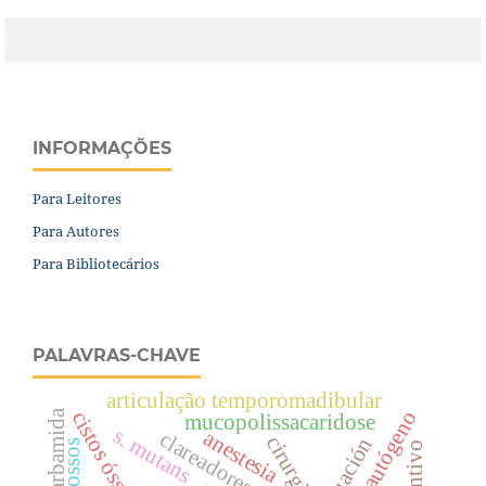
INFORMAÇÕES
Para Leitores
Para Autores
Para Bibliotecários
PALAVRAS-CHAVE
articulação temporomadibular
enxerto autógeno
cistos ósseos
mucopolissacaridose
s. mutans
anestesia
clareadores dentais
cirurgia.
situación