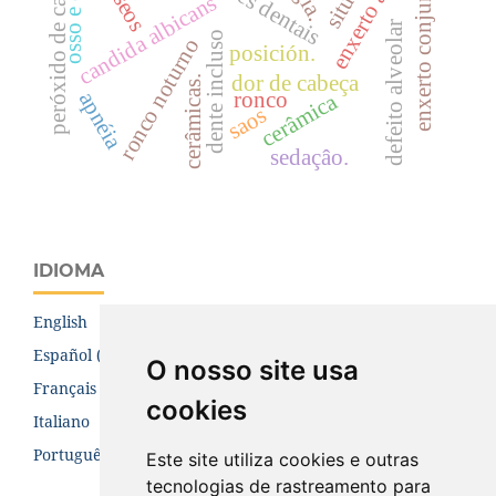
peróxido de carbamida
osso e ossos
enxerto conjuntivo
candida albicans
defeito alveolar
dente incluso
ronco noturno
posición.
dor de cabeça
cerâmicas.
ronco
apnéia
cerâmica
saos
sedaçâo.
IDIOMA
English
Español (España)
O nosso site usa
Français (Canada)
cookies
Italiano
Português (Brasil)
Este site utiliza cookies e outras
tecnologias de rastreamento para