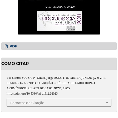
PDF
COMO CITAR
dos Santos SOUZA, P., Daura Jorge BOSS, F. B., MOTTA JUNIOR, J., & Vitti
STABILE, G. A. (2011). CORREÇÃO CIRÚRGICA DE LÁBIO DUPLO
ASSIMÉTRICO: RELATO DE CASO.
DENS
,
19
(2).
https://doi.org/10.5380/rd.v19i2.24023
Fomatos de Citação