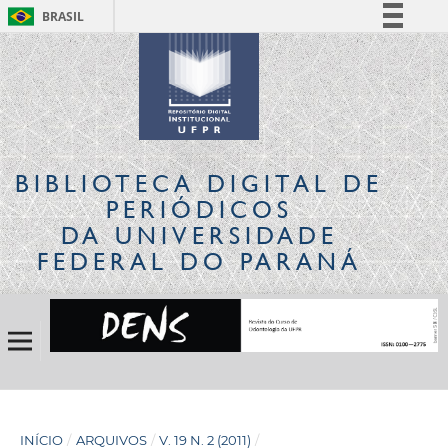
BRASIL
Simplifique!
Comunica BR
Participe
Acesso à informação
Legislação
BIBLIOTECA DIGITAL
DE
Canais
PERIÓDICOS
DA UNIVERSIDADE
FEDERAL DO PARANÁ
INÍCIO
/
ARQUIVOS
/
V. 19 N. 2 (2011)
/