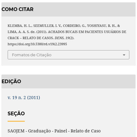
COMO CITAR
KLEMBA, H. L., SEEMULLER, I. V., CORDEIRO, G., YOSHIYASU, R. H., &
LIMA, A. A. S. de. (2011). ACHADOS BUCAIS EM PACIENTES USUÁRIOS DE
CRACK – RELATO DE CASOS.
DENS
,
19
(2).
https://doi.org/10.5380/rd.v19i2.23995
Fomatos de Citação
EDIÇÃO
v. 19 n. 2 (2011)
SEÇÃO
SAOJEM - Graduação - Painel - Relato de Caso