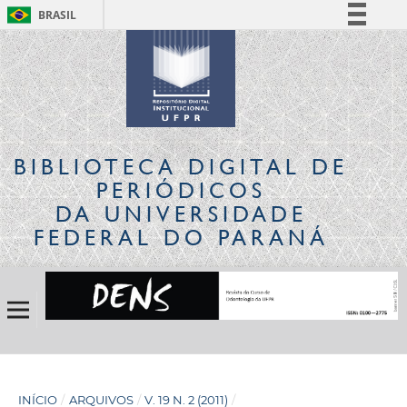
BRASIL
Simplifique!
Comunica BR
Participe
Acesso à informação
Legislação
BIBLIOTECA DIGITAL
DE
Canais
PERIÓDICOS
DA UNIVERSIDADE
FEDERAL DO PARANÁ
INÍCIO
/
ARQUIVOS
/
V. 19 N. 2 (2011)
/