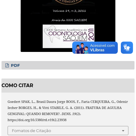
PDF
COMO CITAR
Goedert SPAK, L., Brasil Daura Jorge BOOS, F., Faria CERQUEIRA, G., Odenir
Iecher BORGES, H., & Vitti STABILE, G. A. (2011). FRATURA DE AGULHA
GENGIVAL: QUANDO REMOVER?.
DENS
,
19
(2).
https://doi.org/10.5380/rd.v19i2.23938
Fomatos de Citação