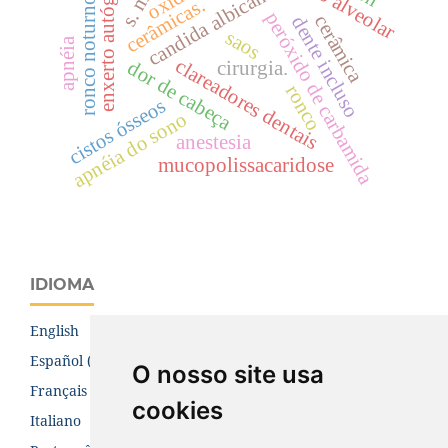
defeito alveolar
enxerto autógeno
candida albicans
ronco noturno
cerâmicas.
peróxido de carbamida
cerâmica
dente incluso
saos
apnéia
clareadores dentais
dor de cabeça
cirurgia.
ronco
cistos ósseos
apnéia do sono
anestesia
mucopolissacaridose
IDIOMA
English
Español (España)
O nosso site usa
Français (Canada)
cookies
Italiano