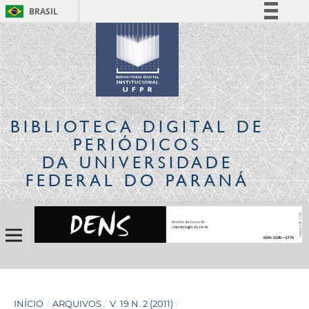
BRASIL
Simplifique!
Comunica BR
Participe
Acesso à informação
Legislação
BIBLIOTECA DIGITAL
DE
Canais
PERIÓDICOS
DA UNIVERSIDADE
FEDERAL DO PARANÁ
INÍCIO
/
ARQUIVOS
/
V. 19 N. 2 (2011)
/