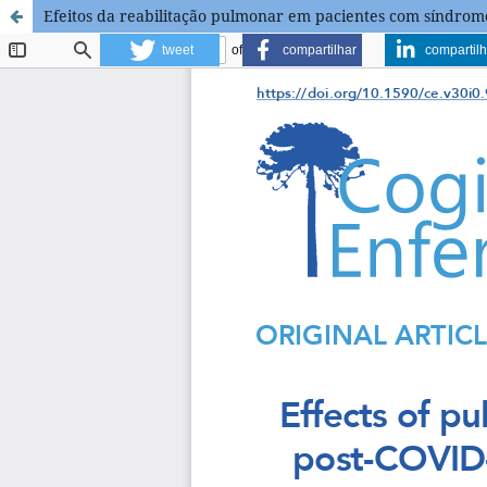
Efeitos da reabilitação pulmonar em pacientes com síndro
tweet
compartilhar
compartilh