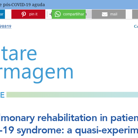
me pós-COVID-19 aguda
ar
pin it
compartilhar
mail