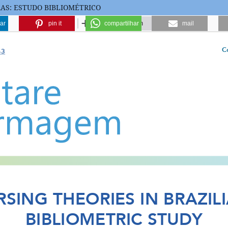
AS: ESTUDO BIBLIOMÉTRICO
ar
pin it
compartilhar
mail