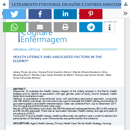
LETRAMENTO FUNCIONAL EM SAÚDE E FATORES ASSOCIADOS EM PESSOAS IDOSAS