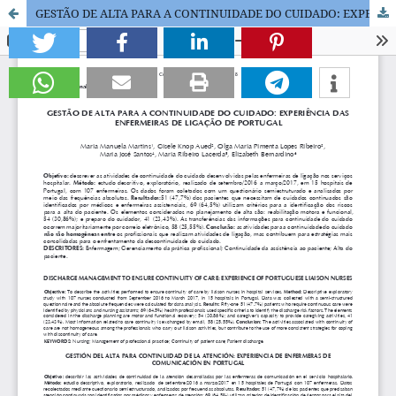
GESTÃO DE ALTA PARA A CONTINUIDADE DO CUIDADO: EXPERIÊNCIA DAS ENFERMEIRAS DE LIGAÇÃO DE PORTUGAL