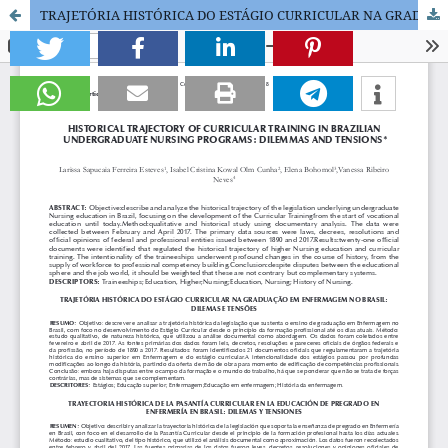
TRAJETÓRIA HISTÓRICA DO ESTÁGIO CURRICULAR NA GRADUAÇÃO EM ENFERMAGEM NO BRASIL: DILEMAS E TENSÕES