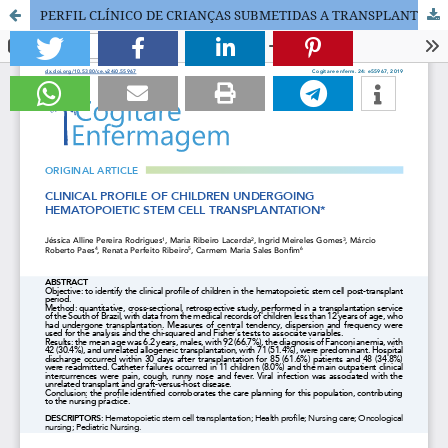
PERFIL CLÍNICO DE CRIANÇAS SUBMETIDAS A TRANSPLANTE DE CÉLULAS-TRONCO HEMATOPOIÉTICAS