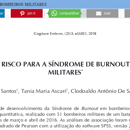
 BOMBEIROS MILITARES
ar
pin it
compartilhar
mail