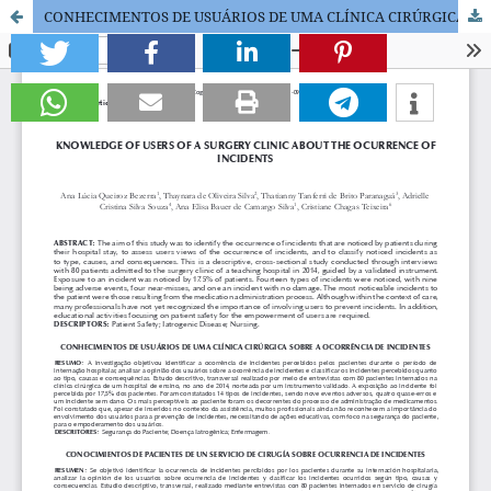
CONHECIMENTOS DE USUÁRIOS DE UMA CLÍNICA CIRÚRGICA SOBRE A OCORRÊNCIA DE INCIDENTES