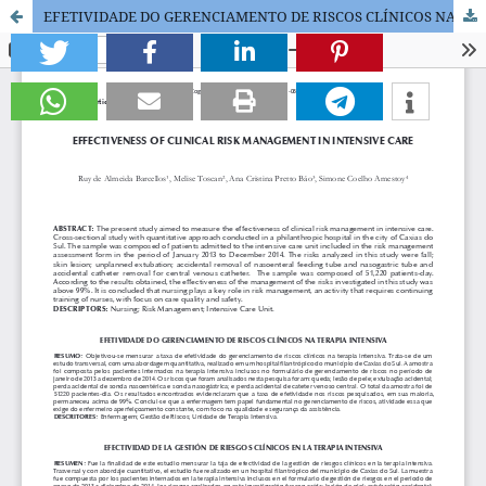
EFETIVIDADE DO GERENCIAMENTO DE RISCOS CLÍNICOS NA TERAPIA INTENSIVA