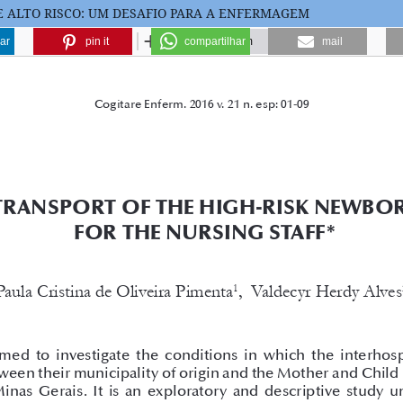
E ALTO RISCO: UM DESAFIO PARA A ENFERMAGEM
ar
pin it
compartilhar
mail