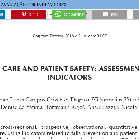
 AVALIAÇÃO POR INDICADORES
ar
pin it
compartilhar
mail